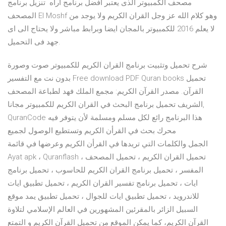
مصحف الكمبيوتر الذى يعتبر افضل برنامج اراه تنزيل برنامج
المصحف El Moshf وهو كلام الله عز وجل القران الكريم ولا يوجد من
لا يعلم 2016 للكمبيوتر بالمجان ايضا وبرابط مباشر ولا يحتاج الى اى
جهد فى التحميل.
شرح تحميل وتثبيت برنامج القران الكريم للكمبيوتر صوت وصورة
بدون نت مع التفسير Free download PDF Quran books تحميل
القرآن. مصدر القرآن الكريم: مجمع الملك فهد لطباعة المصحف
الشريف تحميل برنامج البحث في القران الكريم للكمبيوتر مجانا,
QuranCode هذا البرنامج رائع لكل مسلم ومسلمة لأن يتوفر فيه
محرك بحث في القرأن الكريم وتستطيع الوصول لجميع
الجمل.والكلمات التي تريدها في القرأن الكريم وعرضها في قائمة
Ayat apk ، Quranflash ، تحميل القران الكريم ، تحميل المصحف
المفسر ، تحميل برنامج القران الكريم للحاسوب ، تحميل برنامج
ايات ، تحميل برنامج تفسير القران الكريم ، تحميل تطبيق ايات
للاندرويد ، تحميل تطبيق ايات للجوال ، تحميل تطبيق يمد موقع
السبيل الزائر بالمقرئين المشهورين في العالم الإسلامي لتلاوة
القرآن الكريم، كما يمكن الموقع من تحميل القرآن الكريم و التمتع