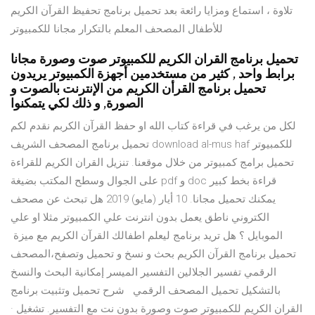
تلاوة ، استماع ومزايا رائعة بعد تحميل برنامج تحفيظ القرآن الكريم
للأطفال المصحف المعلم بالتكرار مجانا للكمبيوتر
تحميل برنامج القران الكريم للكمبيوتر صوت وصورة مجانا
برابط واحد , كثير من مستخدمين أجهزة الكمبيوتر يريدون
تحميل برنامج القرأن الكريم من الإنترنت بالصوت و
الصورة, و ذلك لكي يتمكنوا
لكل من يرغب في قراءة كتاب الله او حفظ القرآن الكربم نقدم لكم
تحميل برنامج المصحف الشريف download al-mus haf للكمبيوتر
تحميل برامج كمبيوتر من خلال موقعنا. تنزيل القران الكريم للقراءة
على الجوال وسطح المكتب بضيغة pdf و doc قراءة بخط كبير
يمكنك تحميل مجانا. 10 أيار (مايو) 2019 هل تبحث عن مصحف
الكتروني ناطق يعمل بدون انترنت علي الكمبيوتر مثلا او علي
الموبايل ؟ هل تريد برنامج ليعلم اطفالك القرآن الكريم مع ميزة
تحميل برنامج القرآن الكريم بحث و نسخ و تحميل وتصفح،المصحف
الرقمي تفسير الجلالين التفسير الميسر إمكانية البحث والنسخ
بالتشكيل تحميل المصحف الرقمي شرح تحميل وتثبيت برنامج
القران الكريم للكمبيوتر صوت وصورة بدون نت مع التفسير. تشغيل ·