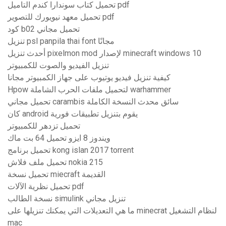
تحميل كتاب سوندارا كندم التاميل pdf
تحميل معهد نيويورك للتصوير pdf
كود b02 تحميل مجاني
تنزيل psl panpila thai font مجانًا
أحدث تنزيل pixelmon mod لإصدار minecraft windows 10
تنزيل الفيديو والصوت للكمبيوتر
كيفية تنزيل فيديو يوتيوب على جهاز الكمبيوتر مجانا
Hpow لتحميل ملفات الحرب الشاملة warhammer
تحميل مجاني carambis سائق محدث النسخة الكاملة
كان android يقوم بتنزيل تطبيقات فورية
تحميل تزدهر للكمبيوتر
ويندوز 8 ايزو تحميل 64 بت ماك
تحميل برنامج kong islan 2017 torrent
تحميل ملف فلاش nokia 215
تحميل نسخة miecraft القديمة
تحميل نظرية الآلات pdf
نسخة الطالب simulink تنزيل مجاني
ما هي التعديلات التي يمكنك تنزيلها على minecrat لنظام التشغيل
mac