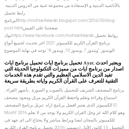
بالأناشيد الدينية و الإستفادة من مجموعة غنية من الدروس الدينية.
رابط تحميل
البرنامجhttp://mohtarifalarab.blogspot.com/2016/05/blog-
post.htmlصفحتنا على الفيس
بوكhttps://www.facebook.com/mohtarifalarab روابط تحميل
برنامج القرآن الكريم للكمبيوتر 2021 اخر تحديث لجميع أنواع
الويندوز "ويندوز 7, ويندوز 10, ويندوز 8" توجد في نهاية الموضوع.
تحميل برنامج ايات تحميل برنامج ايات Ayat. ويعتبر احدث
اصدار من برنامج ايات من مميزات التكنولوجيا الحديثة التي
تفيد الدين الاسلامي العظيم والتي تقدم هذه الخدمات
التقنية للتعرف على القرآن الكريم واياته بطريقة سريعة
برنامج المصحف الشريف للتحميل بالصوت و الصورة , بأشهر القراء ,
استماع وقراءة وتعلم واحفظ القرآن الكريم مرتل ومجود مصحف
الكمبيوتر الذى يعتبر افضل برنامج اراه تنزيل برنامج المصحف El
Moshf وهو كلام الله عز وجل القران الكريم ولا يوجد من لا يعلم 2016
للكمبيوتر بالمجان ايضا وبرابط مباشر ولا يحتاج الى اى جهد فى
التحميل. 13 كانون الأول (ديسمبر) 2019 تحميل برنامج القران الكريم