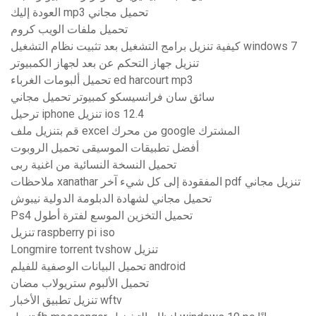
العودة إليك mp3 تحميل مجاني
تحميل ملفات الويب كروم
كيفية تنزيل برامج التشغيل بعد تثبيت نظام التشغيل windows 7
تنزيل جهاز التحكم عن بعد لجهاز الكمبيوتر
تحميل ألبومات الغرباء ed harcourt mp3
سائق سان فرانسيسكو كمبيوتر تحميل مجاني
ترحيل iphone تنزيل ios 12.4
قم بتنزيل ملف excel من محرك google المشترك
أفضل تطبيقات الموسيقى تحميل الروبوت
تحميل النسخة النسائية من اغنية ربى
ملاحظات xanathar المفقودة إلى كل شيء آخر pdf تنزيل مجاني
تحميل مجاني لشهادة الدبلومة الدولية نيبوش
Ps4 تحميل التخزين الموسع لفترة أطول
تنزيل raspberry pi iso
Longmire torrent tvshow تنزيل
تحميل البيانات الوصفية للفيلم android
تحميل الألبوم ستريولاب مضان
تنزيل تطبيق الأخبار wftv