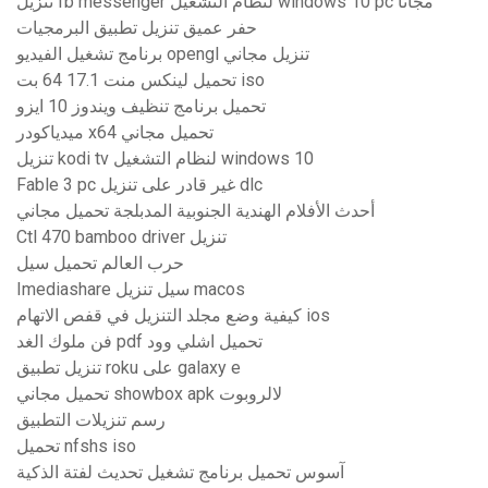
تنزيل fb messenger لنظام التشغيل windows 10 pc مجانًا
حفر عميق تنزيل تطبيق البرمجيات
برنامج تشغيل الفيديو opengl تنزيل مجاني
تحميل لينكس منت 17.1 64 بت iso
تحميل برنامج تنظيف ويندوز 10 ايزو
ميدياكودر x64 تحميل مجاني
تنزيل kodi tv لنظام التشغيل windows 10
Fable 3 pc غير قادر على تنزيل dlc
أحدث الأفلام الهندية الجنوبية المدبلجة تحميل مجاني
Ctl 470 bamboo driver تنزيل
حرب العالم تحميل سيل
Imediashare سيل تنزيل macos
كيفية وضع مجلد التنزيل في قفص الاتهام ios
فن ملوك الغد pdf تحميل اشلي وود
تنزيل تطبيق roku على galaxy e
تحميل مجاني showbox apk لالروبوت
رسم تنزيلات التطبيق
تحميل nfshs iso
آسوس تحميل برنامج تشغيل تحديث لفتة الذكية