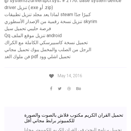
@ system32driverspci.sys، # 2176؛ base system device
driver تنزيل (.exe أو .zip)
لماذا يعد مجلد تنزيل تطبيقات steam كبيرًا جدًا
تنزيل نسخة رقمية من الإصدار الأسطوري skyrim
فرصة حليبي تحميل سيل
Qq تنزيل موقع الملف android
تحميل نسخة كاسبيرسكي الكاملة مع الكراك
الرجل من الصلب والمخمل يبوك تحميل مجاني
فن ملوك الغد pdf تحميل اشلي وود
May 14, 2016
تحميل القران الكريم مكتوب فلاش بالصوت والصورة
للكمبيوتر برابط مجاني أقل
تحميل برنامج البحث في القران الكريم للكمبيوتر مجانا,