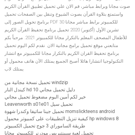
صوت مجانا وبرابط مباشر، قم الان علي تحميل تطبيق القرأن الكريم
واستمتع بتلاوة القرأن بصوت الشيوخ وتنقل بين الصفحات تحميل
برنامج تحويل الصور إلى PDF للكمبيوتر برابط مباشر مجانا 30
تشرين الأول (أكتوبر) 2020 تحميل برنامج تحفيظ القرآن الكريم
للأطفال المصحف المعلم بالتكرار مجانا للكمبيوتر 2021. مرحباً بكم
متابعني موقع تحميل برامج مجانية الان نقدم لكم اليوم تحميل
برنامج تحفيظ القران الكريم بالتكرار مجانا للكمبيوتر مع انتشار
التكنولوجيا انتشارا هائلا أصبح الجميع يمتلك الآن هاتف محمول أو
يمتلك لاب
تحميل نسخة مجانية من windzip
كيندل النار hd 10 دليل تحميل مجاني
خير لكم أمين البوم مضغوط تحميل مجاني
Leavenworth s01e01 تحميل سيل
تحميل جينا ساتيفا وكندرا شهوة momslickteens android
كيفية تنزيل التطبيقات على كمبيوتر محمول hp windows 8
طريقة الساموراي 3 جوج تحميل الكمبيوتر
تحميل لعبة سبينتيريس مودرنر للكمبيوتر مجانا