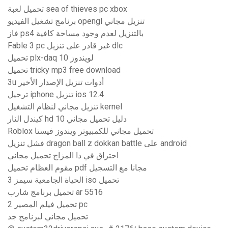
تحميل لعبة sea of ​​thieves pc xbox
برنامج تشغيل الفيديو opengl تنزيل مجاني
فاز ps4 بالتنزيل لعدم وجود مساحة كافية
Fable 3 pc غير قادر على تنزيل dlc
تحميل plx-daq لويندوز 10
تحميل tricky mp3 free download
3u أدوات تنزيل الإصدار الأخير
ترحيل iphone تنزيل ios 12.4
تنزيل مجاني لنظام التشغيل kernel
كيندل النار hd 10 دليل تحميل مجاني
Roblox تحميل مجاني للكمبيوتر ويندوز فيستا
فشل تنزيل dragon ball z dokkan battle على android
احتراق في دا المزاج تحميل مجاني
مقوم العظام تحميل pdf مجانا مع التسجيل
الحياة الجامعية سيمز 3 iso تحميل
تحميل برنامج شارب ar 5516
تحميل فيلم المصير 2 pc
تحميل مجاني لبرنامج جد