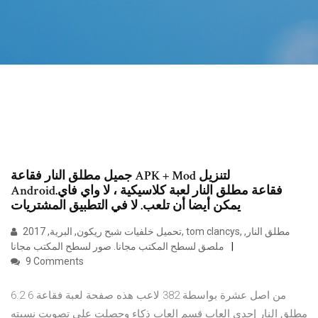
جميل مطلق النار فقاعة APK + Mod لتنزيل
Android.فقاعة مطلق النار لعبة كلاسيكية ، لا واي فاي
يمكن أيضا أن تلعب. لا في التطبيق المشتريات
تحميل خلفيات شبح ريكون, البرية, 2017, tom clancys, مطلق النار,
ملصق لسطح المكتب مجانا. صور لسطح المكتب مجانا
9 Comments
6.2 6 من اصل عشرة بواسطة 382 لاعب هذه صفحة لعبة فقاعة
مطلق النار إحدى العاب قسم العاب ذكاء وحصلت على تصويت نسبته