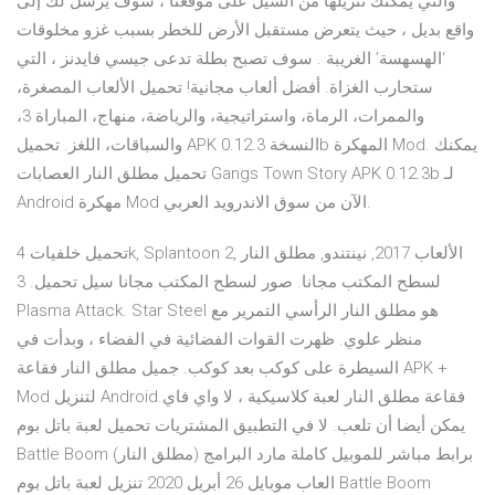
والتي يمكنك تنزيلها من السيل على موقعنا ، سوف يرسل لك إلى
واقع بديل ، حيث يتعرض مستقبل الأرض للخطر بسبب غزو مخلوقات
‘الهسهسة’ الغريبة . سوف تصبح بطلة تدعى جيسي فايدنز ، التي
ستحارب الغزاة. أفضل ألعاب مجانية! تحميل الألعاب المصغرة،
والممرات، الرماة، واستراتيجية، والرياضة، منهاج، المباراة 3،
والسباقات، اللغز. تحميل APK النسخة 0.12.3b المهكرة Mod. يمكنك
تحميل مطلق النار العصابات Gangs Town Story APK 0.12.3b لـ
Android مهكرة Mod الآن من سوق الاندرويد العربي.
تحميل خلفيات 4k, Splantoon 2, الألعاب 2017, نينتندو, مطلق النار
لسطح المكتب مجانا. صور لسطح المكتب مجانا سيل تحميل. 3
Plasma Attack. Star Steel هو مطلق النار الرأسي التمرير مع
منظر علوي. ظهرت القوات الفضائية في الفضاء ، وبدأت في
السيطرة على كوكب بعد كوكب. جميل مطلق النار فقاعة APK +
Mod لتنزيل Android.فقاعة مطلق النار لعبة كلاسيكية ، لا واي فاي
يمكن أيضا أن تلعب. لا في التطبيق المشتريات تحميل لعبة باتل بوم
Battle Boom (مطلق النار) برابط مباشر للموبيل كاملة مارد البرامج
العاب موبايل 26 أبريل 2020 تنزيل لعبة باتل بوم Battle Boom