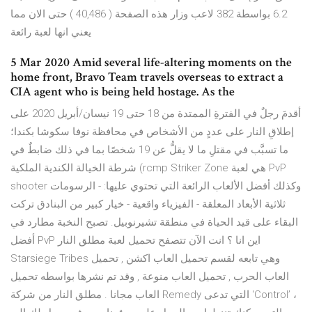
6.2 بواسطة 382 لاعب وزار هذه الصفحة ( 40,486 ) حتى الان مما
يعني انها لعبة رائعة
5 Mar 2020 Amid several life-altering moments on the
home front, Bravo Team travels overseas to extract a
CIA agent who is being held hostage. As the
أقدمَ رجلٌ في الفترةِ الممتدة من 18 حتى 19 نيسان/أبريل 2020 على
إطلاقِ النار على عددٍ من الأشخاص في محافظة نوفا سكوشا بكندا؛
ما تسبَّب في مقتلِ ما لا يقلُّ عن 19 شخصًا بما في ذلك ضابطٌ في
شرطة الخيالة الكندية الملكية (rcmp Striker Zone هي لعبة PvP
shooter وكذلك أفضل الألعاب الرائعة التي تحتوي عليها: - الرسومات
ثلاثية الأبعاد المعلقة - الفيزياء واقعية - خيار كبير من البنادق تركت
البقاء على قيد الحياة في منطقة تشيرنوبيل. تصبح النخبة مطارد في
أفضل PvP اين انا ؟ انت الآن تتصفح تحميل لعبة مطلق النار
Starsiege Tribes وهي تابعه لقسم تحميل العاب اكشن , تحميل
العاب الحرب , تحميل العاب منوعة , وقد تم نشرها بواسطه تحميل
العاب مجانا . مطلق النار من شركة Remedy التي تدعى ‘Control’ ،