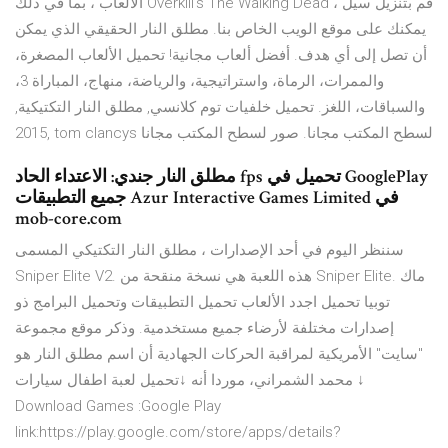
الألعاب ، بما في ذلك Overkill’s The Walking Dead ، قم بتنزيل سيل
يمكنك على موقع الويب الخاص بنا. مطلق النار الحقيقي الذي يمكن
أن تصل إلى أي هدف. أفضل ألعاب مجانية! تحميل الألعاب المصغرة،
والممرات، الرماة، واستراتيجية، والرياضة، منهاج، المباراة 3،
والسباقات، اللغز. تحميل خلفيات توم كلانسي, مطلق النار التكتيكية,
2015, tom clancys لسطح المكتب مجانا. صور لسطح المكتب مجانا
مطلق النار جندي: الاعتداء الحاد fps تحميل في GooglePlay
جميع التطبيقات Azur Interactive Games Limited في
mob-core.com
سننظر اليوم في أحد الإصدارات ، مطلق النار التكتيكي المسمى
Sniper Elite V2. هذه اللعبة هي نسخة منقحة من Sniper Elite. ماك
توبيا تحميل اجدد الألعاب تحميل التطبيقات وتحميل البرامج ذو
إصدارات مختلفة لأرضاء جميع مستخدمية. وذكر موقع مجموعة
"سايت" الأمريكية لمراقبة الحركات الجهادية أن اسم مطلق النار هو
محمد الشمراني، موردا أنه ↓تحميل لعبة اطفال سيارات ↓
Download Games :Google Play
link:https://play.google.com/store/apps/details?