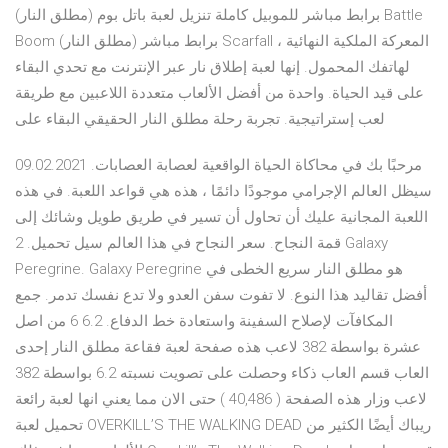
(مطلق النار) برابط مباشر للموبيل كاملة تنزيل لعبة باتل بوم Battle
Boom (مطلق النار) برابط مباشر Scarfall ، المعركة الملكية النهائية
لهاتفك المحمول. إنها لعبة إطلاق نار عبر الإنترنت مع تحدي البقاء
على قيد الحياة. واحدة من أفضل الألعاب متعددة اللاعبين مع طريقة
لعب إستراتيجية. تجربة رحلة مطلق النار الحقيقي البقاء على
09.02.2021 مرحبًا بك في محاكاة الحياة الواقعية لعصابة العصابات.
سيظل العالم الإجرامي موجودًا دائمًا ، هذه هي قواعد اللعبة. في هذه
اللعبة المجانية عليك أن تحاول أن تسير في طريق طويل وشائك إلى
قمة النجاح. سعر النجاح في هذا العالم سيل تحميل. 2 Galaxy
Peregrine. Galaxy Peregrine هو مطلق النار سريع الخطى في
أفضل تقاليد هذا النوع. لا تفوت سفن العدو ولا تدع نفسك تدمر. جمع
المكافآت لإصلاح السفينة واستعادة خط الدفاع. 6.2 6 من اصل
عشرة بواسطة 382 لاعب هذه صفحة لعبة فقاعة مطلق النار إحدى
العاب قسم العاب ذكاء وحصلت على تصويت نسبته 6.2 بواسطة 382
لاعب وزار هذه الصفحة ( 40,486 ) حتى الان مما يعني انها لعبة رائعة
تحميل لعبة OVERKILL’S THE WALKING DEAD ريباك أيضًا الكثير من