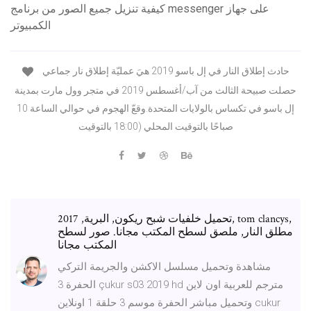
كيفية تنزيل جميع الصور من برنامج messenger على جهاز
الكمبيوتر
حادث إطلاق النار في إل باسو 2019 هيَ عمليّة إطلاق نار جماعي
حصلت صبيحة الثالث من آب/أغسطس 2019 في متجر وول مارت بمدينة
إل باسو في تكساس بالولايات المتحدة.وقعّ الهجوم في حوالي الساعة 10
صباحًا بالتوقيت المحلي (18:00 بالتوقيت
تحميل خلفيات شبح ريكون, البرية, 2017, tom clancys,
مطلق النار, ملصق لسطح المكتب مجانا. صور لسطح
المكتب مجانا
مشاهدة وتحميل مسلسل الاكشن والجريمة التركي
الحفرة 3 çukur s03 2019 hd مترجم للعربية اون لاين
وتحميل مباشر الحفرة موسم 3 حلقة 1 اونلاين cukur