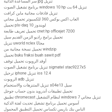
سر المساعدة الذاتية jpg تنزيل
برنامج تشغيل الصوت windows 10 hp تنزيل 64 بت
تنزيل قاذفات مجانية ماين كرافت
العاب اكس بوكس ​​360 للكمبيوتر تحميل مجاني
تحميل plx-daq لويندوز 10
تحميل تعريف طابعة cnet hp officejet 7200
تحميل برامج راديو الزمن القديم سيل
تنزيل uworld nclex مجانًا
تحميل نسخة مجانية من windzip
تحميل buku fraksi buah sawit pdf
أوقد الروبوت تحميل توقف
تنزيل برنامج تشغيل الصوت sigmatel stac9227x5
ترحيل iphone تنزيل ios 12.4
الروبوت adb تنزيل
تنزيل المتنزهات والاستجمام s04e13 سيل
تحميل تطبيقات أندرويد بدون حساب جوجل
تطبيق chromecast لنظام التشغيل windows 7 تنزيل مجاني
آسوس تحميل برنامج تشغيل تحديث لفتة الذكية
الناس بنك باريس تكساس تحميل التطبيق المحمول