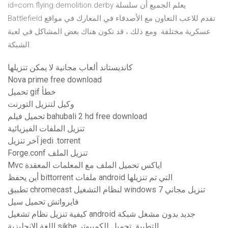
id=com.flying.demolition.derby يعلم الجميع أن سلسلة
Battlefield تقدم للاعب التعاون مع الأصدقاء في المعارك في مواقع
عسكرية مختلفة. ومع ذلك ، قد تكون هناك بعض المشاكل في لعبة
الشبكة.
كانديستاند ألعاب مجانية لا يمكن تنزيلها
Nova prime free download
تحميل gif خطأ
وكيل لتنزيل التورنت
تحميل فيلم bahubali 2 hd free download
تنزيل الملفات الفيزيائية
آخر تنزيل jedi .torrent
Forge.conf تنزيل الملف
Mvc اياكس تحميل الملف مع المعلمات المعقدة
أين يحفظ bittorrent ملفات android التي تم تنزيلها
تطبيق chromecast لنظام التشغيل windows 7 تنزيل مجاني
فايرواتش تحميل سيل
كيفية تنزيل نظام تشغيل android جديد بدون مشغل شبكة
اللغة الإنجليزية sikhe التطبيق تحميل للكمبيوتر