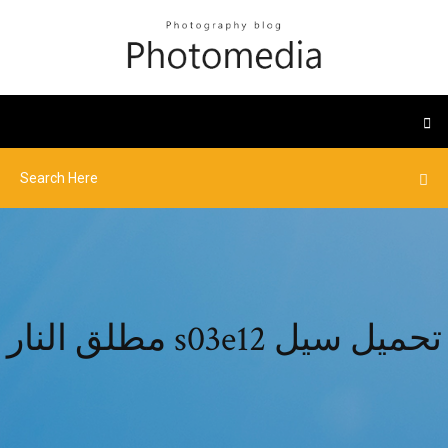
مطلق النار s03e12 تحميل سيل