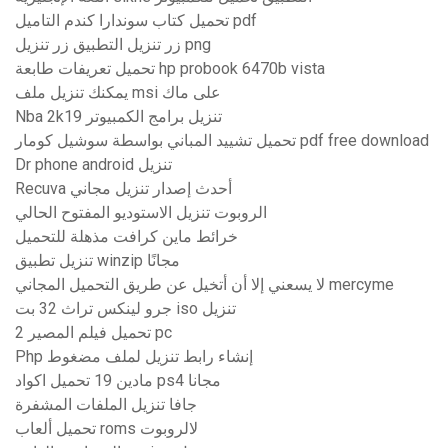
تحميل كتاب سوندارا كندم التاميل pdf
زر تنزيل التطبيق زر تنزيل png
تحميل تعريفات طابعة hp probook 6470b vista
يمكنك تنزيل ملف msi على ماك
Nba 2k19 تنزيل برامج الكمبيوتر
تحميل تشييد المباني بواسطة سوشيل كومار pdf free download
Dr phone android تنزيل
Recuva أحدث إصدار تنزيل مجاني
الروبوت تنزيل الاستوديو المفتوح الحالي
خرائط ماين كرافت مذهلة للتحميل
تنزيل تطبيق winzip مجانًا
لا يسعني إلا أن أتخيل عن طريق التحميل المجاني mercyme
جرو لينكس تراث 32 بت iso تنزيل
تحميل فيلم المصير 2 pc
Php إنشاء رابط تنزيل لملف مضغوط
مادين 19 تحميل اكواد ps4 مجانا
جافا تنزيل الملفات المشفرة
تحميل ألعاب roms لالروبوت