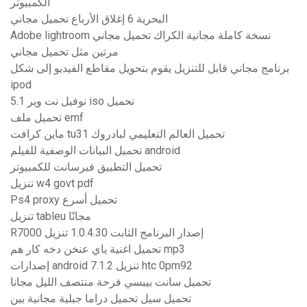
الكمبيوتر
البحرية 6 إغلاق الأرباع تحميل مجاني
Adobe lightroom نسخة كاملة مجانية الكراك تحميل مجاني
مرتين مثل تحميل مجاني
برنامج مجاني قابل للتنزيل يقوم بتحويل مقاطع الفيديو إلى شكل
ipod
نوفيل نت وير 5.1 iso تحميل
تحميل ملف emf
ماين كرافت tu31 تحميل العالم التعليمي لبادروك
تحميل البيانات الوصفية للفيلم android
تحميل التطبيق فيرسانت للكمبيوتر
تنزيل w4 govt pdf
Ps4 proxy تحميل أسرع
تنزيل tableu مجانًا
R7000 إصدار البرنامج الثابت 1.0.4.30 تنزيل
تحميل اغنية ياي عنخن دخه كار هم mp3
إصدارات android 7.1.2 تنزيل htc 0pm92
تحميل سانت بيبسي فرحة منتصف الليل مجانا
تحميل سيل تحميل دراما جبلية مجانية بين