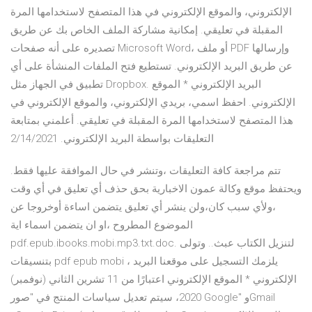
الإلكتروني، والموقع الإلكتروني في هذا المتصفح لاستخدامها المرة
المقبلة في تعليقي. إمكانية مشاركة الملف الخاص بك عن طريق
تصديره على أنه صفحات Microsoft Word، أو ملف PDF وإرسالها
عن طريق البريد الإلكتروني. تستطيع فتح الملفات المنشأة على أي
تطبيق في الجهاز مثل Dropbox. البريد الإلكتروني * الموقع
الإلكتروني. احفظ اسمي، بريدي الإلكتروني، والموقع الإلكتروني في
هذا المتصفح لاستخدامها المرة المقبلة في تعليقي. أعلمني بمتابعة
التعليقات بواسطة البريد الإلكتروني. 2/14/2021
تتم مراجعة كافة التعليقات ،وتنشر في حال الموافقة عليها فقط.
ويحتفظ موقع وكالة عمون الاخبارية بحق حذف أي تعليق في أي وقت
،ولأي سبب كان،ولن ينشر أي تعليق يتضمن اساءة أوخروجا عن
الموضوع المطروح ،او ان يتضمن اسماء اية
pdf.epub.ibooks.mobi.mp3.txt.doc. لتنزيل الكتاب عبث.. وتولى
بتنسيقات pdf epub mobi ، يلزمك التسجيل على موقعنا البريد
الإلكتروني * الموقع الإلكتروني اعتبارًا من 11 تشرين الثاني (نوفمبر)
2020، سيتم تعديل سياسات المنتج في "صور Google" وGmail