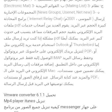
(Electronic Mail) 3- ب- القوائم البريدية (Mailing List) 3- ج- نظام
المجموعات الإخبارية (News Groups, Usenet, Net new) 3- د-
برامج المحادثة ( Internet Relay Chat) (الموسى ، 2001م ) إرسال
ملفات pdf كبيرة الحجم عبر البريد. يقوم العديد من أصحاب خدمات
البريد الإلكتروني بتقييد حجم المرفقات مما قد يتسبب في حدوث
مشكلة إذا كنت تريد إرسال ملف pdf كبير عبر البريد. يمكنك أيضًا
استخدام خدمة بريد إلكتروني مثل Outlook أو Thunderbird إما
لتنزيل بريدك الإلكتروني على حاسوبك عبر بروتوكول POP، أو
الوصول إليه فقط عبر بروتوكول IMAP وحفظ رسائل البريد
الإلكتروني من داخل التطبيق. إضافة مرفقات إلى رسائل البريد
الإلكتروني في البريد على الـ Mac. يمكنك تضمين صور، مستندات،
والمزيد عند كتابة الرسائل. عند إرفاق الصور أو مستندات PDF،
يمكنك توصيفها في البريد قبل إرسال الرسالة.
Vmware converter 6.1.1 تحميل
Mp4 player itunes تنزيل
كيفية تنزيل جميع الصور من برنامج messenger على جهاز