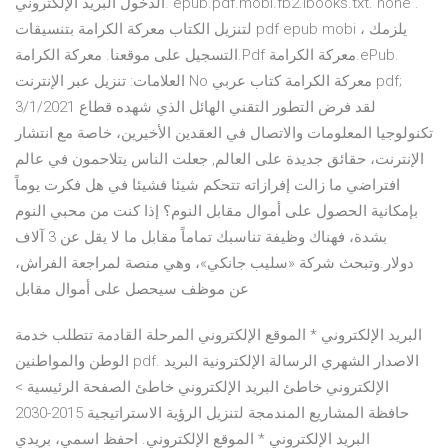
الدخول البريد الإلكتروني. epub.pdf.mobi.fb2.ibooks.txt. none .
لتنزيل الكتاب معركة الكرامة بتنسيقات pdf epub mobi ، يلزمك
التسجيل على موقعنا. معركة الكرامة.Pdf معركة الكرامة.ePub.
العلامات: تنزيل عبر الإنترنت No معركة الكرامة كتاب عربي pdf;
3/1/2021 لقد فرض التطور التقني الهائل الذي شهده قطاع
تكنولوجيا المعلومات والاتصال في العقدين الأخيرين، خاصة مع انتشار
الإنترنت، حقائق جديدة على العالم, جعلت الناس يتلاحمون في عالم
افتراضي ما زالت إفرازاته تتحكم شيئا فشيئا في هل فكرت يوماً
بإمكانية الحصول على أموال مقابل النوم؟ إذا كنت من محبي النوم
بشدة، فهناك وظيفة تناسبك تماماً مقابل ما لا يقل عن 3 آلاف
دولار.وتبحث شركة «سليب جانكي»، وهي منصة لمراجعة الفراش،
عن موظف سيحصل على أموال مقابل
البريد الإلكتروني * الموقع الإلكتروني المرحلة القادمة تتطلب خدمة
الوطن والمواطنين pdf. الاصدار الشهري الرسالة الإلكترونية البريد
الإلكتروني خاطئ البريد الإلكتروني خاطئ الصفحة الرئيسية >
حافظة المشاريع المندمجة لتنزيل الرؤية الاستراتيجية 2015-2030
البريد الإلكتروني * الموقع الإلكتروني. احفظ اسمي، بريدي