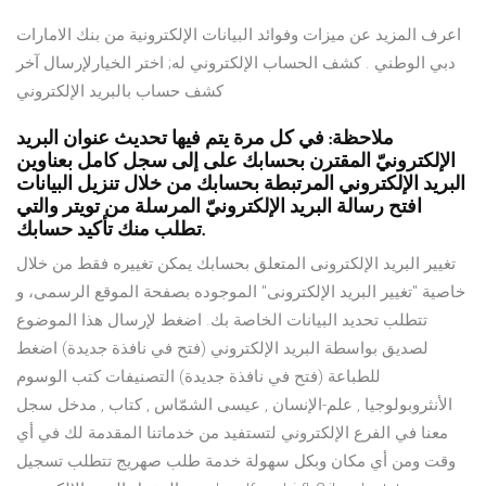
اعرف المزيد عن ميزات وفوائد البيانات الإلكترونية من بنك الامارات
دبي الوطني . كشف الحساب الإلكتروني له; اختر الخيارلإرسال آخر
كشف حساب بالبريد الإلكتروني
ملاحظة: في كل مرة يتم فيها تحديث عنوان البريد
الإلكترونيّ المقترن بحسابك على إلى سجل كامل بعناوين
البريد الإلكتروني المرتبطة بحسابك من خلال تنزيل البيانات
افتح رسالة البريد الإلكترونيّ المرسلة من تويتر والتي
تطلب منك تأكيد حسابك.
تغيير البريد الإلكترونى المتعلق بحسابك يمكن تغييره فقط من خلال
خاصية "تغيير البريد الإلكترونى" الموجوده بصفحة الموقع الرسمى، و
تتطلب تحديد البيانات الخاصة بك. اضغط لإرسال هذا الموضوع
لصديق بواسطة البريد الإلكتروني (فتح في نافذة جديدة) اضغط
للطباعة (فتح في نافذة جديدة) التصنيفات كتب الوسوم
الأنثروبولوجيا , علم-الإنسان , عيسى الشمّاس , كتاب , مدخل سجل
معنا في الفرع الإلكتروني لتستفيد من خدماتنا المقدمة لك في أي
وقت ومن أي مكان وبكل سهولة خدمة طلب صهريج تتطلب تسجيل