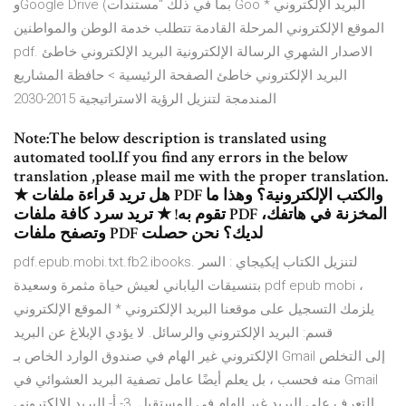
وGoogle Drive (بما في ذلك "مستندات Goo البريد الإلكتروني *
الموقع الإلكتروني المرحلة القادمة تتطلب خدمة الوطن والمواطنين
pdf. الاصدار الشهري الرسالة الإلكترونية البريد الإلكتروني خاطئ
البريد الإلكتروني خاطئ الصفحة الرئيسية > حافظة المشاريع
المندمجة لتنزيل الرؤية الاستراتيجية 2015-2030
Note:The below description is translated using
automated tool.If you find any errors in the below
translation ,please mail me with the proper translation.
★ هل تريد قراءة ملفات PDF والكتب الإلكترونية؟ وهذا ما
تقوم به! ★ تريد سرد كافة ملفات PDF المخزنة في هاتفك،
وتصفح ملفات PDF لديك؟ نحن حصلت
pdf.epub.mobi.txt.fb2.ibooks. لتنزيل الكتاب إيكيجاي : السر
الياباني لعيش حياة مثمرة وسعيدة‎ بتنسيقات pdf epub mobi ،
يلزمك التسجيل على موقعنا البريد الإلكتروني * الموقع الإلكتروني
قسم: البريد الإلكتروني والرسائل. لا يؤدي الإبلاغ عن البريد
الإلكتروني غير الهام في صندوق الوارد الخاص بـ Gmail إلى التخلص
منه فحسب ، بل يعلم أيضًا عامل تصفية البريد العشوائي في Gmail
التعرف على البريد غير الهام في المستقبل. 3- أ- البريد الإلكتروني