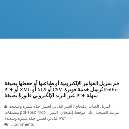
قم بتنزيل الفواتير الإلكترونية أو طباعتها أو حفظها بصيغة
PDF أو XML أو XLS أو CSV. تُرسِل خدمة فوترة FedEx
عبر البريد الإلكتروني فاتورةً بصيغة PDF سهلة
لتنزيل الكتاب إيكيجاي : السر الياباني لعيش حياة مثمرة وسعيدة‎
بتنسيقات pdf epub mobi ، يلزمك التسجيل على موقعنا. إيكيجاي : السر
الياباني لعيش حياة مثمرة وسعيدة‎.Pdf
5 Comments