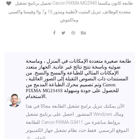
تحميل برنامج تشغيل Canon PIXMA MG2940 طابعة كانون بيكسما
متعددة الوظائف. تنزيل المثبت لأنظمة ويندوز 10 و7 و8 وفيستا واكسبي
وماكنتوش.
طابعة صغيرة متعددة الإمكانات في المنزل ، وماسحة
ضوئية وناسخة تنتج نتائج غير عادية. الجهاز متعدد
الإمكانات المثالي للطباعة والمسح والنسخ. من
المستندات ذات النصوص الثقيلة إلى الصور العائلية ،
وتم تصميم محرك الطباعة المدمج من Canon
PIXMA MG2545S للحصول على جودة وسهولة
الاستخدام.
الآن يمكنك تنزيل برامج تشغيل الطابعة مجانًا في هذا
المنشور. احصل على برنامج تشغيل Windows وماك
للطابعة Canon PIXMA G3411 بروابط مباشرة من
الموقع الرسمي. فقط حدد نظام تشغيل جهاز الكمبيوتر
الخاص بك.