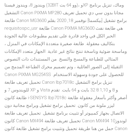
ويندوز 8، ويندوز فيستا (32BIT وو 64 بت)، وXP وماك، تنزيل برنامج
التشغيل Canon PIXMA MP280 مجانا بدون سي دي تحميل تعريف
طابعة Canon MG3600 برامج تشغيل [بيكسما] نوفمبر 18, 2020 بقلم
requisitospc_usr طابعة Canon PIXMA MG3600 هي طابعة نفث
الحبر الكل في واحد قادرة على تقديم مطبوعات عالية الجودة
بتكاليف معقولة. طابعة صغيرة متعددة الإمكانات في المنزل ،
وماسحة ضوئية وناسخة تنتج نتائج غير عادية. الجهاز متعدد الإمكانات
المثالي للطباعة والمسح والنسخ. من المستندات ذات النصوص
الثقيلة إلى الصور العائلية ، وتم تصميم محرك الطباعة المدمج من
Canon PIXMA MG2545S للحصول على جودة وسهولة الاستخدام.
تحميل تعريف طابعة Canon lbp7018c تنزيل برامج التشغيل
للويندوس 7 و XP و Vista و 8 و 8.1,10 32 بايت و 64 بايت. تقدم
طابعة كانون i-SENSYS lbp7018c أصغر وأكثر بأسعار معقولة طابعة
ليزر ملونة من كانون. تحميل برامج تشغيل وبرامج مجانية دون
الاتصال بجهاز كمبيوتر أو تثبيت برنامج تشغيل. تحميل تعريف طابعة
كانون Canon MX494 تحميل تعريف طابعة Canon MX494 لوندوز10
حمل من هنا طريقة تحميل وتثبيت برامج تشغيل طابعة كانون Canon