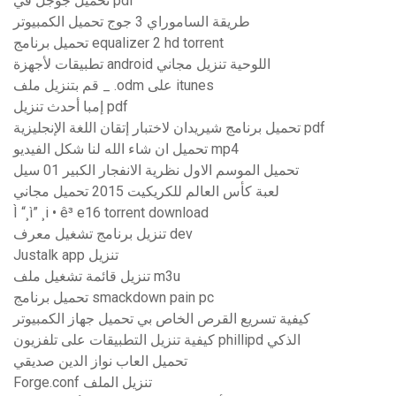
تحميل جوجل في pdf
طريقة الساموراي 3 جوج تحميل الكمبيوتر
تحميل برنامج equalizer 2 hd torrent
تطبيقات لأجهزة android اللوحية تنزيل مجاني
قم بتنزيل ملف _ .odm على itunes
إمبا أحدث تنزيل pdf
تحميل برنامج شيريدان لاختبار إتقان اللغة الإنجليزية pdf
تحميل ان شاء الله لنا شكل الفيديو mp4
تحميل الموسم الاول نظرية الانفجار الكبير 01 سيل
لعبة كأس العالم للكريكيت 2015 تحميل مجاني
Ì “¸ì” ¸i • ê³ e16 torrent download
تنزيل برنامج تشغيل معرف dev
Justalk app تنزيل
تنزيل قائمة تشغيل ملف m3u
تحميل برنامج smackdown pain pc
كيفية تسريع القرص الخاص بي تحميل جهاز الكمبيوتر
كيفية تنزيل التطبيقات على تلفزيون phillipd الذكي
تحميل العاب نواز الدين صديقي
Forge.conf تنزيل الملف