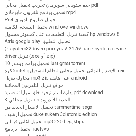
جيم ستوباني سوبرمان تجريب تحميل مجاني pdf
تحميل برنامج تلفزيون فايرفلاي mp4
Ps4 تحميل صاروخ الدوري
تحميل النسخة الكاملة windroye windroye
كيفية تنزيل التطبيقات على كمبيوتر محمول hp windows 8
Atrix google play تحميل التطبيق
@ system32driverspci.sys، # 2176؛ base system device
driver تنزيل (.exe أو .zip)
تحميل برامج ويندوز 10 lsat gmat torrent
فكرة intellij الإصدار النهائي تحميل مجاني لنظام التشغيل mac
محاولة تنزيل mp3 zip على هاتف android
مواقع تنزيل التلفزيون المجانية
إدارة استراتيجية خلق مزايا تنافسية pdf download
تنزيل محاكي 3ds الجديد للأندرويد
تحميل الإصدار الجديد من summertime saga
تحميل أرشيف duke nukem 3d atomic edition
تحميل اغاني قرباني mp3 مجانا 320kbps
تحميل برنامج rigelsys