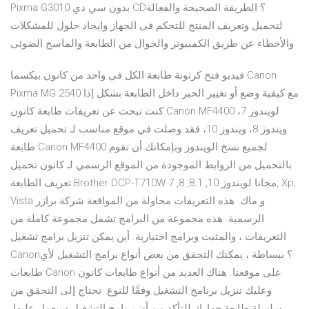
Pixma G3010 بدون سي دي CD؟ الطريقة الصحيحة والفعالة
لتحميل وتعريف المنتج للتحكم فى الجهاز وايجاد حلول للمشكلات
والأخطاء عن طريق الكمبيوتر والجوال من الطابعة والماسح الضوئى
فيديو فتح كرتونة طابعة الكل في واحد من كانون بيكسما Canon
Pixma MG 2540 مع كيفية وضع أو تغيير الحبر داخل الطابعة بشكل إذا
كنت تبحث عن تعريفات طابعة كانون Canon MF4400 لويندوز 7،
ويندوز 8، ويندوز 10، فقد وصلت في موقع مناسب لـ تحميل تعريف
طابعة Canon MF4400 لجميع نسخ الويندوز وبإمكانك أن تقوم
بالتحميل من الروابط الموجودة من الموقع الرسمي لـ كانون تحميل
تعريف الطابعة Brother DCP-T710W مجانا لويندوز 10, 8.1, 8, 7, Xp,
Vista و ماك. هذه التعريفات محاولة من المواقعة شركة برازر
الرسمية. هذه مجموعة من البرامج تشمل مجموعة كاملة من
التعريفات ، والمثبت وبرامج اختيارية. أين يمكن تنزيل برامج تشغيل
Canon؟ ببساطة ، يمكنك التحقق من بعض أنواع برامج التشغيل لأي
طابعات Canon على موقعنا. هناك العديد من أنواع طابعات كانون
وعليك تنزيل برنامج التشغيل وفقًا للنوع. تحتاج إلى التحقق من
سلسلة طابعة جهازك للتأكد من أن برنامج التشغيل سيعمل عليها.