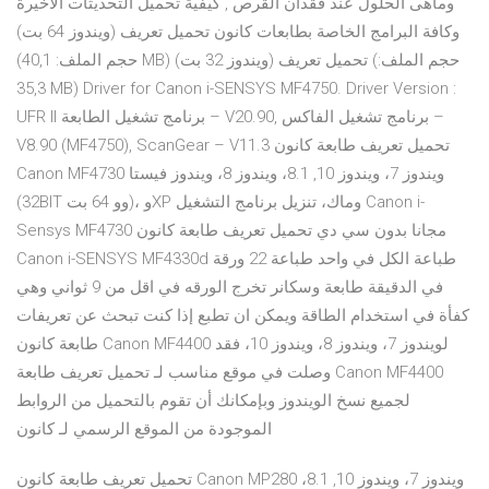
وماهى الحلول عند فقدان القرص , كيفية تحميل التحديثات الاخيرة
وكافة البرامج الخاصة بطابعات كانون تحميل تعريف (ويندوز 64 بت)
(حجم الملف: 40,1 MB) تحميل تعريف (ويندوز 32 بت) (حجم الملف:
35,3 MB) Driver for Canon i-SENSYS MF4750. Driver Version :
UFR II برنامج تشغيل الطابعة – V20.90, برنامج تشغيل الفاكس –
V8.90 (MF4750), ScanGear – V11.3 تحميل تعريف طابعة كانون
Canon MF4730 ويندوز 7، ويندوز 10, 8.1، ويندوز 8، ويندوز فيستا
(32BIT وو 64 بت)، وXP وماك، تنزيل برنامج التشغيل Canon i-
Sensys MF4730 مجانا بدون سي دي تحميل تعريف طابعة كانون
Canon i-SENSYS MF4330d طباعة الكل في واحد طباعة 22 ورقة
في الدقيقة طابعة وسكانر تخرج الورقه في اقل من 9 ثواني وهي
كفأة في استخدام الطاقة ويمكن ان تطبع إذا كنت تبحث عن تعريفات
طابعة كانون Canon MF4400 لويندوز 7، ويندوز 8، ويندوز 10، فقد
وصلت في موقع مناسب لـ تحميل تعريف طابعة Canon MF4400
لجميع نسخ الويندوز وبإمكانك أن تقوم بالتحميل من الروابط
الموجودة من الموقع الرسمي لـ كانون
تحميل تعريف طابعة كانون Canon MP280 ويندوز 7، ويندوز 10, 8.1،