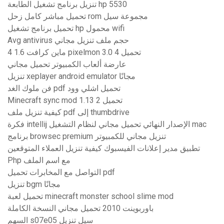
تنزيل برنامج تشغيل الطابعة hp 5530
تحميل مباشر كامل زحل rom مجموعة سيل
تحميل برنامج تشغيل hp محمول wifi
Avg antivirus حجم ملف تنزيل مجاني
ماين كرافت 1.6 4 pixelmon 3.0 4 تحميل
عارضة ألعاب الكمبيوتر تحميل مجاني
تنزيل xeplayer android emulator مجانًا
فن ملوك الغد pdf تحميل اشلي وود
Minecraft sync mod 1.13 2 تحميل
كيفية تنزيل ملف pdf إلى thumbdrive
فكرة intellij الإصدار النهائي تحميل مجاني لنظام التشغيل mac
برنامج browsec premium تنزيل مجاني للكمبيوتر
تطبيق مدير إعلانات الفيسبوك كيفية تنزيل العملاء المتوقعين
Php مع اسم الملف
التواصل مع المخابرات تحميل pdf
تنزيل bgm مجانًا
تحميل لعبة minecraft monster school slime mod
باوربوينت 2010 تحميل مجاني النسخة الكاملة
السهم s07e05 سيل تنزيل