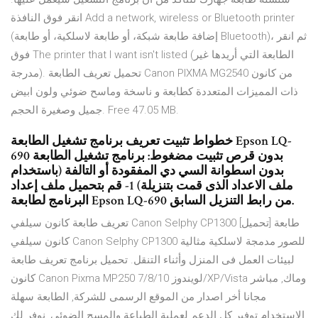
انقر فوق النافذة Add a network, wireless or Bluetooth printer
(إضافة طابعة شبكة، أو طابعة لاسلكية، أو طابعة Bluetooth)، ثم انقر
فوق The printer that I want isn't listed (الطابعة التي أريدها غير
مدرجة). تحميل تعريف الطابعة Canon PIXMA MG2540 من كانون
ذات المميزات المتعددة كطابعة و ناسخة وماسح ضوئي ولون ابيض
جميل وصغيرة الحجم. Free 47.05 MB.
خطواط تثبيت تعريف برنامج تشغيل الطابعة Epson LQ-
690 بدون قرص تثبيت مضغوط: برنامج تشغيل الطابعة
بدون اسطوانة السي دي المفقودة أو التالفة (باستخدام
ملف الاعداد الذى قمت بتنزيلة) 1- قم بتحميل ملف إعداد
البرنامج لطابعة Epson LQ-690 من رابط التنزيل السابق.
تعريف طابعة كانون سيلفي Canon Selphy CP1300 [تحميل] طابعة
كانون سيلفي Canon Selphy CP1300 للصور مدمجة لاسلكية مثالية
لبيئات العمل فى المنزل وأثناء التنقل. تحميل برنامج تعريف طابعة
كانون Canon Pixma MP250 لويندوز 7/8/10/XP/Vista وماك, مباشر
مجانا أخر اصدار من الموقع الرسمى للشركة, الطابعة سهلة
الاستخدام توفير كل الدعم لعملية الطباعة والمسح الضوئي, نوفر لك