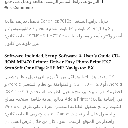
البرامج هى رابط المباشر الرسمى لطابعة وتعمل على جميع
6 Comments
تحميل تعريف طابعة Canon lbp7018c تنزيل برامج التشغيل
للويندوس 7 و XP و Vista و 8 و 8.1,10 32 بايت و 64 بايت. تقدم
طابعة كانون i-SENSYS lbp7018c أصغر وأكثر بأسعار معقولة طابعة
ليزر ملونة من كانون.
Software Included. Setup Software & User's Guide CD-
ROM MP470 Printer Driver Easy Photo Print EX7
ScanSoft OmniPage® SE MP Navigator EX
يتوفر هذا التطبيق لكل من الأجهزة التي تعمل بنظام تشغيل iOS
وAndroid والمتوافقة مع نظام التشغيل iOS 11.0 ~ 12.0 أو Android
OS 4.4 ~ 9.0. الخطوة 3: قم بتثبيت برنامج تشغيل الطباعة باستخدام
معالج إضافة طابعة استخدم معالج Add a Printer (إضافة طابعة) في
Windows لتثبيت برنامج تشغيل الطباعة المضمن. تعرف على طرق
تثبيت وتعريف الطابعة كانون - Canon والحصول على أخر تحديث
واصدار من الموقع الرسمى سواء كان من خلال قرص السي دي