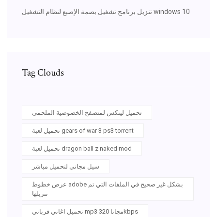
تنزيل برنامج تشغيل بصمة الإصبع لنظام التشغيل windows 10
Tag Clouds
تحميل لينكس لمتصفح الخصوصية الملحمي
تحميل لعبة gears of war 3 ps3 torrent
تحميل لعبة dragon ball z naked mod
سيل مجاني لتحميل مباشر
عرض خطوط adobe بشكل غير صحيح في الملفات التي تم
تنزيلها
تحميل اغاني قرباني mp3 مجانا 320kbps