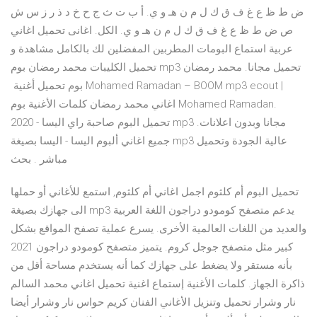
ض ط ظ ع غ ف ق ك ل م ن هـ و ي. أ ب ت ث ج ح خ د ذ ر ز س ش
ص ض ط ظ ع غ ف ق ك ل م ن هـ و ي. الكل. اغانى تحميل اغاني
عربية استماع البومات المطربين المفضلين لك بالكامل مشاهدة و
تحميل الكليبات محمد رمضان بوم mp3 تحميل مجانا. محمد رمضان
بوم تحميل أغنية ‏ Mohamed Ramadan – BOOM mp3 ecout |
اغاني محمد رمضان كلمات الأغنية بوم Mohamed Ramadan.
تحميل البوم صاحبة راي اليسا - 2020 mp3 مجانا وبدون اعلانات.
جميع اغاني ألبوم اليسا - اليسا بصيغة mp3 عالية الجودة وتحميل
مباشر . بحث
تحميل البوم أم كلثوم اجمل اغاني أم كلثوم, استمع للأغاني أو حملها
الى جهازك بصيغة mp3 يدعم متصفح كومودو دراجون اللغة العربية
والعديد من اللغات العالمية الأخرى. يسرع عملية تصفح المواقع بشكل
كبير مثل متصفح جوجل كروم. يتميز متصفح كومودو دراجون 2021
بأنه مستقر ولا يضغط على جهازك كما أنه يستخدم مساحة أقل من
ذاكرة الجهاز. كلمات الأغنية إستماع اغنية تحميل اغاني محمد السالم
نار وشرار تحميل وتنزيل الأغاني الفنان كريم حواس نار وشرار أيضا