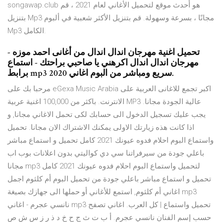
songawap.club هو أحدث موقع لتحميل الأغاني لعام 2021 ، قم
بتنزيل Mp3 مجانًا ، بسرعة وسهولة. قم بتنزيل الأكثر شعبية في ألبوم
Mp3 الكامل.
تحميل اغنية مهرجان اندال اندال من أغانى احمد موزه -
مهرجان اندال اندال اكرهني يا صاحبي براحتك - استماع
برابط mp3 سريع ومباشر من البوم اغاني 2020.
مرحبا بك على eGexa Music Arabia اكبر تجمع للاغانى العربية على
الانترنت. باكثر من 100,000 اغنية عربية MP3 عالية الجودة مجانا.
يجب عليك تسجيل الدخول الى حسابك لكى تحمل الاغاني مجانا, و
اذا كانت هذه زيارتك الاولى يمكنك الاشتراك الان مجانا. تحميل
واستماع البوم احلام فدوه عيونك 2021 كامل تحميل و استماع مباشر
باعلي جودة من سيرفراتنا سي دي كواليتي بدون اعلانات بوب اب
مجانا mp3 لتحميل واستماع البوم احلام فدوه عيونك 2021 كامل
تحميل و استماع مباشر باعلي جودة من تحميل البوم أم كلثوم اجمل
اغاني أم كلثوم, استمع للأغاني أو حملها الى جهازك بصيغة mp3
نانسي عجرم - اغاني mp3 تحميل واستماع | كل العرب. اغاني تصفح
حسب إسم الفنان نانسي عجرم. أ ب ت ث ج ح خ د ذ ر ز س ش ص