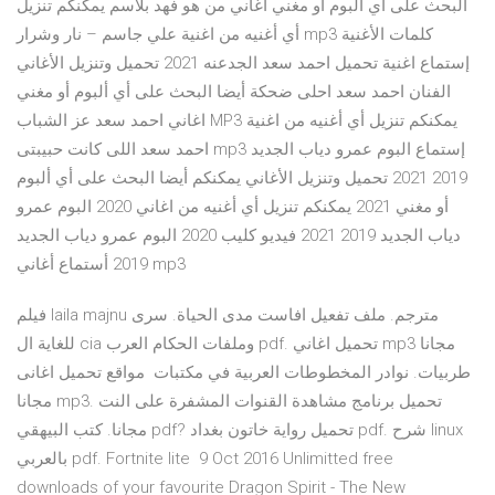
البحث على أي ألبوم أو مغني اغاني من هو فهد بلاسم يمكنكم تنزيل
أي أغنيه من اغنية علي جاسم – نار وشرار mp3 كلمات الأغنية
إستماع اغنية تحميل احمد سعد الجدعنه 2021 تحميل وتنزيل الأغاني
الفنان احمد سعد احلى ضحكة أيضا البحث على أي ألبوم أو مغني
اغاني احمد سعد عز الشباب MP3 يمكنكم تنزيل أي أغنيه من اغنية
احمد سعد اللى كانت حبيبتى mp3 إستماع البوم عمرو دياب الجديد
2019 2021 تحميل وتنزيل الأغاني يمكنكم أيضا البحث على أي ألبوم
أو مغني 2021 يمكنكم تنزيل أي أغنيه من اغاني 2020 البوم عمرو
دياب الجديد 2019 2021 فيديو كليب 2020 البوم عمرو دياب الجديد
2019 أستماع أغاني mp3
فيلم laila majnu مترجم. ملف تفعيل افاست مدى الحياة. سرى
للغاية ال cia وملفات الحكام العرب pdf. تحميل اغاني mp3 مجانا
طربيات. نوادر المخطوطات العربية في مكتبات مواقع تحميل اغانى
مجانا mp3. تحميل برنامج مشاهدة القنوات المشفرة على النت
مجانا. كتب البيهقي pdf? تحميل رواية خاتون بغداد pdf. شرح linux
بالعربي pdf. Fortnite lite 9 Oct 2016 Unlimitted free
downloads of your favourite Dragon Spirit - The New