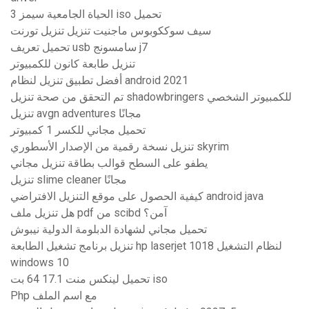
الحياة الجامعية سيمز 3 iso تحميل
سيف سوككوبوس ماجنيت تنزيل تنزيل تورنت
تحميل تعريف usb سامسونج j7
تنزيل طابعة كانون للكمبيوتر
أفضل تطبيق تنزيل لنظام android 2021
تم التحقق من صحة تنزيل shadowbringers للكمبيوتر الشخصي
تنزيل avgn adventures مجانًا
تحميل مجاني للكسر 1 كمبيوتر
تنزيل نسخة رقمية من الإصدار الأسطوري skyrim
يطفو على السطح قوالب بطاقة تنزيل مجاني
تنزيل slime cleaner مجانًا
كيفية الحصول على موقع التنزيل الافتراضي android java
هل تنزيل ملف pdf من scibd آمن؟
تحميل مجاني لشهادة الدبلومة الدولية نيبوش
تنزيل برنامج تشغيل الطابعة hp laserjet 1018 لنظام التشغيل
windows 10
تحميل لينكس منت 17.1 64 بت iso
Php مع اسم الملف