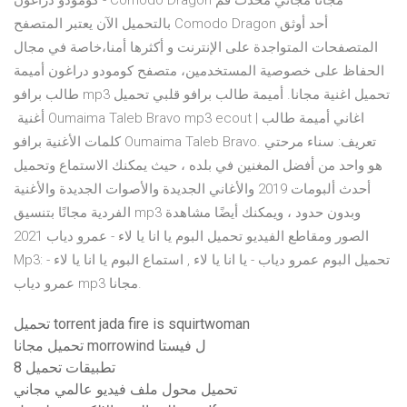
كومودو دراغون - Comodo Dragon مجانا مجاني محدث قم
بالتحميل الآن يعتبر المتصفح Comodo Dragon أحد أوثق
المتصفحات المتواجدة على الإنترنت و أكثرها أمنا،خاصة في مجال
الحفاظ على خصوصية المستخدمين، متصفح كومودو دراغون أميمة
طالب برافو mp3 تحميل اغنية مجانا. أميمة طالب برافو قلبي تحميل
أغنية ‏ Oumaima Taleb Bravo mp3 ecout | اغاني أميمة طالب
كلمات الأغنية برافو Oumaima Taleb Bravo. تعريف: سناء مرحتي
هو واحد من أفضل المغنين في بلده ، حيث يمكنك الاستماع وتحميل
أحدث ألبومات 2019 والأغاني الجديدة والأصوات الجديدة والأغنية
الفردية مجانًا بتنسيق mp3 وبدون حدود ، ويمكنك أيضًا مشاهدة
الصور ومقاطع الفيديو تحميل البوم يا انا يا لاء - عمرو دياب 2021
Mp3: تحميل البوم عمرو دياب - يا انا يا لاء , استماع البوم يا انا يا لاء -
عمرو دياب mp3 مجانا.
تحميل torrent jada fire is squirtwoman
تحميل مجانا morrowind ل فيستا
8 تطبيقات تحميل
تحميل محول ملف فيديو عالمي مجاني