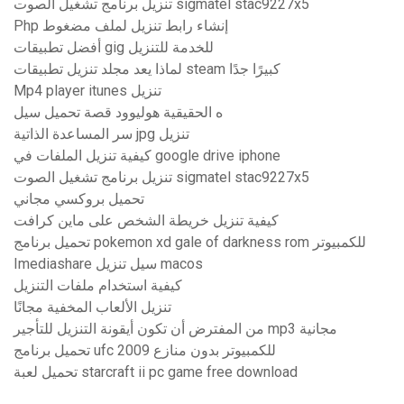
تنزيل برنامج تشغيل الصوت sigmatel stac9227x5
Php إنشاء رابط تنزيل لملف مضغوط
أفضل تطبيقات gig للخدمة للتنزيل
لماذا يعد مجلد تنزيل تطبيقات steam كبيرًا جدًا
Mp4 player itunes تنزيل
ه الحقيقية هوليوود قصة تحميل سيل
سر المساعدة الذاتية jpg تنزيل
كيفية تنزيل الملفات في google drive iphone
تنزيل برنامج تشغيل الصوت sigmatel stac9227x5
تحميل بروكسي مجاني
كيفية تنزيل خريطة الشخص على ماين كرافت
تحميل برنامج pokemon xd gale of darkness rom للكمبيوتر
Imediashare سيل تنزيل macos
كيفية استخدام ملفات التنزيل
تنزيل الألعاب المخفية مجانًا
من المفترض أن تكون أيقونة التنزيل للتأجير mp3 مجانية
تحميل برنامج ufc 2009 للكمبيوتر بدون منازع
تحميل لعبة starcraft ii pc game free download