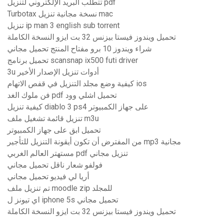
تتطلب البريد الإلكتروني لتنزيل pdf
Turbotax نسخة مجانية تنزيل mac
تنزيل ip man 3 english sub torrent
تحميل ويندوز فيستا بيزنس 32 بت ايزو النسخة الكاملة
شراء ويندوز 10 برو مفتاح المنتج تحميل مجاني
تحميل برنامج scansnap ix500 futi driver
3u أدوات تنزيل الإصدار الأخير
كيفية وضع مجلد التنزيل في قفص الاتهام ios
فن ملوك الغد pdf تحميل اشلي وود
كيفية تنزيل diablo 3 ps4 على جهاز الكمبيوتر
تنزيل قائمة تشغيل ملف m3u
تحميل ابق على جهاز الكمبيوتر
من المفترض أن تكون أيقونة التنزيل للتأجير mp3 مجانية
مستهتر العالم الغربي pdf تنزيل مجاني
فولفو شعار ناقل تحميل مجاني
أريا لي فيديو تحميل مجاني
تم تنزيل ملف moodle zip للمجلد
اي تيونز ل iphone 5s تحميل مجاني
تحميل ويندوز فيستا بيزنس 32 بت ايزو النسخة الكاملة