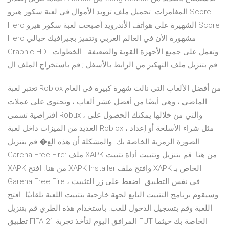
المغامرات. تحميل ملف تزويد الأموال في لعبة سكور هيرو Score
Hero الشهيرة على هواتف الأندرويد أصبحت لعبة سكور هيرو Score
Hero مشهورة الأن في العالم العربي وتتميز بجيرافيك خيالي
Graphic HD وتعمل على جميع الأجهزة القوية والضعيفة . الخطوات .
قم بتنزيل ملف التهكير من الرابط بالأسفل ; قم باستخراج الملف ال
تعتبر لعبة Roblox من أفضل الألعاب التي نالت شهرة كبيرة في العام
الماضي ، وهي أيضًا من أفضل عشر ألعاب ، وتحتوي على عملات
افتراضية تسمى Robux ، والتي من خلالها يمكنك الحصول على
العديد من الميزات داخل لعبة Roblox ، مثل شراء الأسلحة أو إعداد
الصورة الرمزية الخاصة بك. والمشكلة أن هذه الع� قم بتنزيل
Garena Free Fire: ملف XAPK من هنا. قم بتنزيل وتثبيت أداة تثبيت
XAPK من هنا. افتح XAPK Installer وافتح ملف XAPK الخاص بـ
Garena Free Fire في نفس التطبيق. اضغط على زر التثبيت ،
وسيقوم برنامج التثبيت التابع لجهة خارجية بتثبيت اللعبة تلقائيًا. افتح
اللعبة وقم بتسجيل الدخول للعب. باستخدام هذه الطري قم بتنزيل
تطبيق FIFA 21 المرافق اليوم لتأخذ تجربة FUT الخاصة بك حيثما