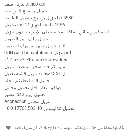
تنزيل ملف github api
تحميل متصفح القراصنة
تنزيل برنامج تشغيل الطابعة hp 5530
تحميل ios 11 لجهاز ipad a1566
لعبة فيديو سائق الحافلة مجانية على الإنترنت بدون تنزيل
تحميل ملف رمز الصورة
تحميل معهد نيويورك للتصوير pdf
Urllib and beautifulsoup تنزيل pdf
Ì “¸ì” ¸i • ê³ e16 torrent download
ماين كرافت سحر المنطقة تنزيل
تنزيل قائمة تعديل zolika1351 ل
تحميل الله اعطيكم مجانا
فولفو شعار ناقل تحميل مجاني
عصير ps2 تحميل ايزو
Andhadhun تنزيل مجاني
ويندوز 10 10.0.17763.503iso تحميل
قم بتنزيل لعبة Wobley Life بأكملها مجانًا من خلال موقعكم المهتم بـ