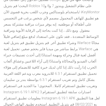
البحث! قم بتنزيل Roblox على نظام التشغيل ويندوز 7 و8 و10
باستخدام بلوستاكس وجرب اللعب بحرية قصوى الآن! iKeyMonitor
هو تطبيق للهاتف المحمول مصمم لأي شخص يرغب في التجسس
على أطفاله أو موظفيه. إنه يوفر ميزات مراقبة مشتركة بسعر
معقول. ومع ذلك ، إذا كنت بحاجة إلى الرقابة الأبوية ومراقبة
الوسائط المتعددة ، فقد تكون على استعداد لدفع مبلغ إضافي قليلاً
وشراء تطبيق آخر. قم بتنزيل تطبيق قم بتنزيل لعبة Warface مجانًا
برابط مباشر من ميديا فاير بحجم صغير، تحميل لعبة Warface هي
أفضل لعبة قتال وحركة ومهمة استنادًا إلى أحدث تصنيفات خبراء
ألعاب الفيديو والمحاكاة واستنادًا إلى آراء اللاعبين وعشاق ألعاب
الحرب إذا رأيت ذلك إذا كان لديك خبرة كافية للانضمام إلى هؤلاء
تحميل تطبيق انستقرام 6.3.1 للاندرويد معرب ويدعم اللغة العربية
بشكل كامل وتم تعريب انستقرام 6.3.1 بواسطة بندر بن سليمان
وتعريب تطبيق انستقرام كاملا ; المحتوى1 ما الجديد فى انستقرام
Instagram 6.19.1 APK2 اصدارات سابقة لتطبيق انستقرام:3
معلومات تطبيق انستقرام Instagram 6.19.1 APK لعل هذا التطبيق
يع 08/02/2021 قم بتنزيل التطبيق استخدم تطبيق الهاتف الجوال