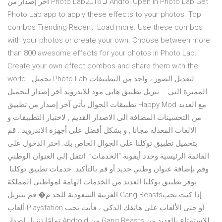
آخر إصدار من Photo Lab2016 لـ Androi Open in Photo Lab Get
Photo Lab app to apply these effects to your photos. Top
combos Trending Recent. Load more. Use these combos
with your photos or create your own. Choose between more
than 800 awesome effects for your photos in Photo Lab.
Create your own effect combos and share them with the
world . تحميل Photo Lab لتعديل الصور ، واحد من التطبيقات
المميزة التي … تنزيل تطبيق هابي مود للاندرويد آخر إصدار لتحميل
تطبيقات الجوال يأتي آخر إصدار من تطبيق Happy Mod مع العديد
من التحسينات المضافة الى الاصدار القديم , لاختبار التطبيقات و
الالعاب المعدلة مجانا , و بشكل أفضل على أجهزة الاندرويد . قم
بتحميل تطبيق توكلنا على الجوال الخاص بك. اختر الدخول على
القائمة الرئيسية وحدد أيقونة “الخدمات”. انتقل إلى العنوان الوطني
وقم بإضافة عنوان وطني جديد أو قم بالتأكيد. خدمات تطبيق توكلنا.
يوفر تطبيق توكلنا العديد من الخدمات الهامة لمواطني المملكة
العربية السعودية للحد م� قم بتنزيل Gang Beastsإذا كنت تحب
ألعاب Playstation أو حتى الألعاب على هاتفك الذكي ، فأنت تحب
تمامًا تنزيل إصدار Android من Gang Beasts للاستمتاع بالعديد من