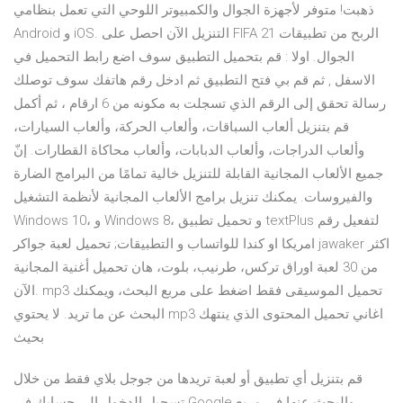
ذهبت! متوفر لأجهزة الجوال والكمبيوتر اللوحي التي تعمل بنظامي
Android و iOS. التنزيل الآن احصل على FIFA 21 الربح من تطبيقات
الجوال. اولا : قم بتحميل التطبيق سوف اضع رابط التحميل في
الاسفل , ثم قم بي فتح التطبيق ثم ادخل رقم هاتفك سوف توصلك
رسالة تحقق إلى الرقم الذي تسجلت به مكونه من 6 ارقام ، ثم أكمل
قم بتنزيل ألعاب السباقات، وألعاب الحركة، وألعاب السيارات،
وألعاب الدراجات، وألعاب الدبابات، وألعاب محاكاة القطارات. إنّ
جميع الألعاب المجانية القابلة للتنزيل خالية تمامًا من البرامج الضارة
والفيروسات. يمكنك تنزيل برامج الألعاب المجانية لأنظمة التشغيل
Windows 10، و Windows 8، و تحميل تطبيق textPlus لتفعيل رقم
امريكا او كندا للواتساب و التطبيقات; تحميل لعبة جواكر jawaker اكثر
من 30 لعبة اوراق تركس، طرنيب، بلوت، هان تحميل أغنية المجانية
الآن. mp3 تحميل الموسيقى فقط اضغط على مربع البحث، ويمكنك
البحث عن ما تريد. لا يحتوي mp3 اغاني تحميل المحتوى الذي ينتهك
بحيث
قم بتنزيل أي تطبيق أو لعبة تريدها من جوجل بلاي فقط من خلال
تسجيل الدخول إلى حسابك في Google والبحث عنها في مربع