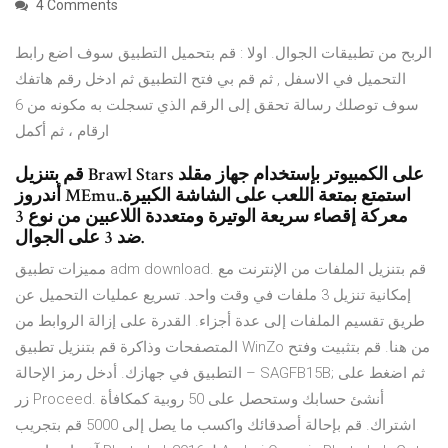
4 Comments
الربح من تطبيقات الجوال. اولا : قم بتحميل التطبيق سوف اضع رابط
التحميل في الاسفل , ثم قم بي فتح التطبيق ثم ادخل رقم هاتفك
سوف توصلك رسالة تحقق إلى الرقم الذي تسجلت به مكونه من 6
ارقام ، ثم أكمل
قم بتنزيل Brawl Stars على الكمبيوتر بإستخدام جهاز مقلد
أندروز MEmu.استمتع بمتعة اللعب على الشاشة الكبيرة.
معركة إقصاء سريعة الوتيرة ومتعددة اللاعبين من نوع 3
ضد 3 على الجوال.
مميزات تطبيق adm download. قم بتنزيل الملفات من الإنترنت مع
إمكانية تنزيل 3 ملفات في وقت واحد. تسريع عمليات التحميل عن
طريق تقسيم الملفات إلى عدة أجزاء. القدرة على إزالة الروابط من
المتصفحات وذاكرة قم بتنزيل تطبيق WinZo من هنا. قم بتثبيت وفتح
التطبيق في جهازك. أدخل رمز الإحالة – SAGFB15B; ثم اضغط على
زر Proceed. أنشئ حسابك وستحصل على 50 روبية كمكافأة
اشتراك. قم بإحالة أصدقائك واكسب ما يصل إلى 5000 قم بتجريب