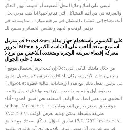
لتبقى على اطلاع خلايا النحل الضعيفة أو الميتة، انهيار الخلايا
والسرقة هي من أهم المشاكل التي قد تواجهها إذا كنت مربي نحل.
أنت تحتاج إلى اكتشاف المشكل في مرحلة مبكرة ، مما يساهم في
توفير الوقت و الجهد و تقليص الخسائر و يسمح لك
قم بتنزيل Brawl Stars على الكمبيوتر بإستخدام جهاز مقلد
أندروز MEmu.استمتع بمتعة اللعب على الشاشة الكبيرة.
معركة إقصاء سريعة الوتيرة ومتعددة اللاعبين من نوع 3
ضد 3 على الجوال.
إن كنت تريد إستعمال موقع 1xBet من خلال هاتفك الذكي الذي
يشتغل بنظام الأندرويد، وكان بلد اقامتك تونس قم بتحميل تطبيق
جوال 1xBet في تونس. لفعل ذلك إتبع هذه الإرشادات التالية خطوة
بخطوة. أول وأهم مرحلة يجب أن تقوم بها قبل تحميل وتثبيت
التطبيق هي تغيير اعدادات الهاتف المتعلقة نص أضيق الحدود - أداة
Android. Minimalistic Text هو تطبيق مصغر يعرض المعلومات
بطريقة مبسطة. يمكن تهيئته لعرض الوقت ، 07/02/2019
18/01/2021 تطبيق الجوّال. تحكّمْ بصحتك مع تطبيق mynextcare.
قم بتنزيله من : آبل ستور; غوغل بلاي; هواوي آب غاليري; تطبيق