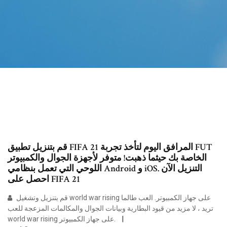
قم بتنزيل تطبيق FIFA 21 المرافق اليوم لتأخذ تجربة FUT
الخاصة بك حيثما ذهبت! متوفر لأجهزة الجوال والكمبيوتر
اللوحي التي تعمل بنظامي Android و iOS. التنزيل الآن
احصل على FIFA 21
قم بتنزيل وتشغيل world war rising على جهاز الكمبيوتر. العب طالما
تريد ، لا مزيد من قيود البطارية وبيانات الجوال والمكالمات المزعجة للعب
world war rising على جهاز الكمبيوتر.