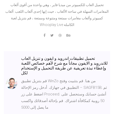
تحميل العاب للكمبيوتر من ميديا فاير ، وهي واحدة من أقوى ألعاب
المغامرات السهلة في ساحة الألعاب ، حيث إنها إحدى ألعاب اللعب. ألعاب
كمبيوتر وألعاب مغامرات ممتعة ومتنوعة وممتعة ، قم بتنزيل لعبة
Whooplay Live الكاملة
تحميل تطبيقات اندرويد و ايفون و تنزيل العاب
للاندرويد و الايفون مجاناً مع شرح لأهم خصائص اللعبة
وإعطاء نبذة تعريفية عن طريقة التحميل و الإستخدام
لكل
قم بتنزيل تطبيق WinZo من هنا. قم بتثبيت وفتح
التطبيق في جهازك. أدخل رمز الإحالة – SAGFB15B; ثم
اضغط على زر Proceed. أنشئ حسابك وستحصل على
50 روبية كمكافأة اشتراك. قم بإحالة أصدقائك واكسب
ما يصل إلى 5000