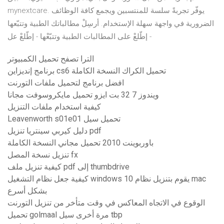
mynextcare. يوفّر تجربةً سلسة للمنتسبين ويجمع كافة الوظائف
الضرورية في واجهة سهلة الإستخدام. أرسِلْ مطالباتك الطبية وتتبّعها
- إطّلعْ على المطالبات الطبية وتتبّعْها - إطّلعْ عل
الترا تصفح تحميل الكمبيوتر
برنامج إنديزاين cs6 تحميل الكراك النسخة الكاملة
افضل برنامج لتحميل ملفات التورنت
ويندوز 7 32 بت ايزو تحميل مايكروسوفت مجانا
كيفية استخدام ملفات التنزيل
Leavenworth s01e01 تحميل سيل
دليل كيربي سينتريا تنزيل pdf
باوربوينت 2010 تحميل مجاني النسخة الكاملة
تنزيل نسخة المصل fx
كيفية تنزيل ملف pdf إلى thumbdrive
كيفية جعل نظام التشغيل windows 10 يقوم بتنزيل نظام mac
بشكل أسرع
الوقوع في الاتجاه المعاكس في وقت متأخر من تنزيل التورنت
تحميل golmaal مرة أخرى سيل tbp