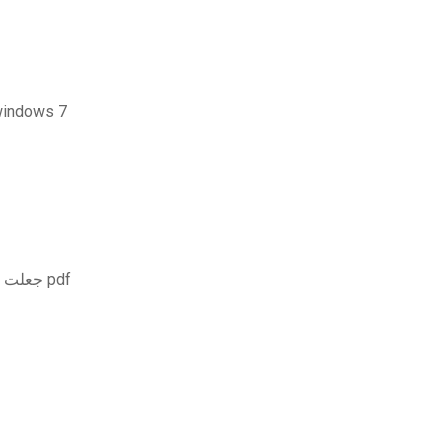
قم بتنزيل الإصدار الكام
جعلت السوائل والإلكتروليتات من السهل للغاية تنزيل ملف pdf