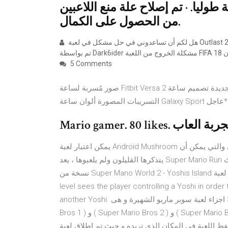
 الشاشة طوليا. · تم إصلاح علة منع اللاعبين
من الحصول على الكمال.
هل لكم أن تساعدوني في حل مشكل في لعبة Outlast 2 سؤال فيما يخص كرت شاشة assassin's creed origins update 1.2.1
مان
5 Comments
صور مُسربة لساعة Fitbit Versa 2 تكشف عن إصدارات بألوان جديدة تصميم ساعة Galaxy Sport يكشف عنه في أحدث
يمكن اعتبار لعبة Android Mushroom واحدة من أفضل الألعاب التي لا تنسى والحنين إلى الماضي والتي يمكن أن
يتذكرها القليلون ولم يلعبوها ، يعد Super Mario Run إصدارًا أكثر تقدماً من نفس اللعبة مثل الفطر السابق تحميل أحدث
نسخة من Super Mario World 2 - Yoshis Island الروبوت لعبة APK : Following a linear pattern, the goal of each
level sees the player controlling a Yoshi in orde
another Yoshi. تطبيق صغير حجمه لا يتعدى 5 ميجا يوجد به 3 اجزاء لعبة سوبر ماريو الشهيرة و هى ( Super Mario
Bros 1 ) و ( Super Mario Bros 2 ) و ( Super Mario Bros 3 ) على تطبيق واحد و الجميل ان التطبيق يوجد به الكثير من
 فى المكان الذى تريده و حيث تم إطلاق لعبة Super Mario Run على في متجر أيتونز