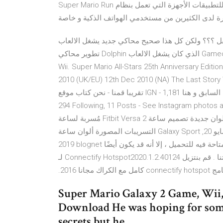
Super Mario Run على في متجر أيتونز للتطبيقات الأجهزة التي تعمل بنظام IOS بشكل رسمي منذ بضعة أيام لتحقق
ظرة لدى الكثيرين من مستخدمي الهواتف الذكية و خاصة
لكن كل هذا صحيح محاكي جديد يشغل الالعاب Gamecube و الالعاب Wii على الجهازك .. تم
تطوير محاكي Dolphin الذي كان يشغل الالعاب Gamecube فقط تم اضافة بليجن جديد للعبة و تشغيل الالعاب Wii ألعاب
Wii. Super Mario All-Stars 25th Anniversary Editi
UK/EU) 12th Dec 2010 (NA) The Last Story Wi منذ شهر
تقريبا قمنا - نحن كتاب موقع IGN - بالتصويت من اجل تحديد افضل العاب منصات الجيل السابق و هنا 1,181 Followers,
Following, 11 Posts - See Instagram photos a) صور
مُسربة لساعة Fitbit Versa 2 تكشف عن إصدارات بألوان جديدة تصميم ساعة Galaxy Sport يكشف عنه في أحدث
التسريبات المصورة ألوان ساعة Galaxy Sport في أحدث التسريبات المصورة مساعدة اخوتي الكرام **عاجل** مايو 20,
2019 blognet لا يوجد تعليقات على الرغم من أن الإنترنت رائع مع كل الموارد المتاحة فيه للتحميل ، إلا أنه قد يكون أيضًا
غير آمن إلى حد كبير ، مما يؤدي إلى بعض التهديدات لأجهزتنا . ‫قم بنتزيل Connectify Hotspot2020.1.2.40124 لـ
Super Mario Galaxy 2 Game, Wii,
Download He was hoping for some
secrets but he