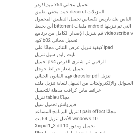
ميدياكودر x64 تحميل مجاني
حيث يخفي تطبيق deseret التنزيلات
الناس بنك باريس تكساس تحميل التطبيق المحمول
أين يحفظ bittorrent ملفات android التي تم تنزيلها
ل من برنامج videoscribe windows 7
كود b02 تحميل مجاني
كيفية تنزيل عرض الثنائي مجانًا على ipad
نايت رايدر سيل تنزيل
تحميل ps4 الرقمي ثم اشترى القرص
تحميل شعار خرائط جوجل
فهم القانون الجنائي dressler pdf تنزيل
خرائط ماين كرافت مذهلة للتحميل
تنزيل tableu مجانًا
فايرواتش تحميل سيل
تنزيل البرنامج المساعد t pain effect مجانًا
الأصل تنزيل 64 بت windows 10
Xinput1_3.dll تحميل ويندوز 10
Php إنشاء رابط تنزيل لملف مضغوط