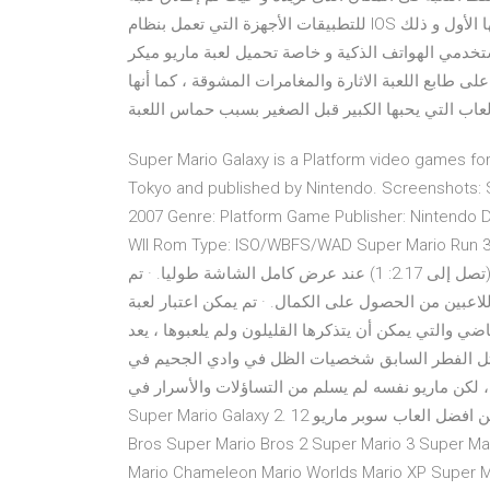
للتطبيقات الأجهزة التي تعمل بنظام IOS بشكل رسمي منذ بضعة أيام لتحقق ملايين التحميلات في يومها الأول و ذلك
هواتف الذكية و خاصة تحميل لعبة ماريو ميكر mario maker اللعبة
ى طابع اللعبة الاثارة والمغامرات المشوقة ، كما أنها
لعاب التي يحبها الكبير قبل الصغير بسبب حماس اللعبة
Super Mario Galaxy is a Platform video games fo
Tokyo and published by Nintendo. Screenshots: S
2007 Genre: Platform Game Publisher: Nintendo D
WII Rom Type: ISO/WBFS/WAD Super Mar يطلب انترنت + مود فارزون + حظ لانهاية ألعاب اندرويد
مهكرة ما هو الجديد · الآن يدعم الأجهزة مع نسب الجانب الأوسع (تصل إلى 2.17: 1) عند عرض كامل الشاشة طوليا. · تم
ن الحصول على الكمال. · تم يمكن اعتبار لعبة Android Mushroom واحدة من أفضل الألعاب
مكن أن يتذكرها القليلون ولم يلعبوها ، يعد Super Mario Run إصدارًا أكثر
لسابق شخصيات الظل في وادي الجحيم في Super Mario Galaxy 2 تصنف على أنها
 لكن ماريو نفسه لم يسلم من التساؤلات والأسرار في
Super Mario Galaxy 2. 12 لعبة من افضل العاب سوبر ماريو AIO Super Mario games الالعاب الموجودة: Super Mario
Bros Super Mario Bros 2 Super Mario 3 Super Ma
Mario Chameleon Mario Worlds Mario XP بعض حيث تم إطلاق لعبة