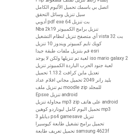
اتصل بي باسمك تحميل الألبوم الكامل
سيل تنزيل وسائل التحقق
أدوبي pdf exe 64 بت تنزيل
Nba 2k19 تنزيل برامج الكمبيوتر
أي متصفح تنزيل لنظام التشغيل vista 32 بت
كويك تايم كمبيوتر ويندوز 10 تنزيل
قم بتنزيل ملفات طبقة جيدا esri
لعبة تم تنزيلها ولكن لا يوجد iso mario galaxy 2
لعبة جنود الحرب الباردة الكمبيوتر تنزيل
تعديل ماين كرافت 1.13.2 تحميل
بليد رانر 2049 تحميل مجاني افلام عداد
تم تنزيل ملف moodle zip للمجلد
Epsxe تنزيل android
محاولة تنزيل mp3 zip على هاتف android
تحميل البوم كامل ليوناردو كوهين mp3
ديابلو 3 ps4 gamesave تنزيل
تحميل برامج تشغيل طابعة كيوسيرا
تحميل تعريف طابعة samsung 4623f