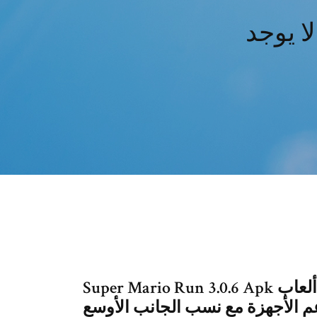
Super Mario Run 3.0.6 Apk يطلب انترنت + مود فارزون + حظ لانهاية ألعاب
دعم الأجهزة مع نسب الجانب الأوسع