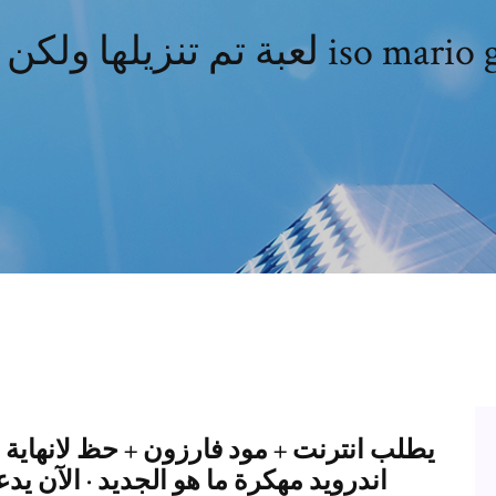
ن لا يوجد iso mario galaxy 2
اندرويد مهكرة ما هو الجديد · الآن ي