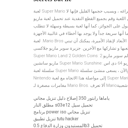
لعبة Super Mario مثيرة ومشوقة ولا تسبب ملل ، فالجميع يستمتع بها في أوقات فراغه ، وبسبب حجمها القليل فإنها لا
اللعبة وقم بجميع القطع النقدية عند تحميل لعبة ماريو
ل على الجوائز، كما أنها لعبة بسيطة وسهلة لا تتطلب
ة جداً ولا يوجد بها أخطاء في غالبية الأجهزة، Mario Builder هو لعبة فيديو مستوحاة من
لعبة .Mario Bros الشهيرة. حيث بالإضافة إلى الجري و القفز عبر مستويات ثنائية الأبعاد لإنقاذ الأميرة، يمكنك أن تبني
كها مع الأخرين. جزيرة سوبر ماريو جلاكسى Super Mario Galaxy: جزيرة سوبر ماريو 2
Super Mario Land 2 Golden Coins: عالم سوبر ماريو 2 Super Mario World : لعبة سوبر ماريو Super Mario 64: سوبر
ماريو سانشين Super Mario Sunshine: لعبة سوبر ماريو 64 دى اس Super Mario 64 ds لعبة ماريو الجديدة. كانت
سلسلة لعبة Super Mario واحدة من أكثر سلاسل الألعاب شعبية في التاريخ الحديث. . والآن ، يسعى منشئ سلسلة
Nintendo إلى مواصلة هذا الاتجاه مع لعبة Super Mario R قم بتنزيل آخر نسخة من Mario XP لـ Windows. 8 ألعاب
ياماها رابتور 350 إصلاح دليل تنزيل مجاني
مطلق النار s03e12 تحميل سيل
برنامج power iso تنزيل مجاني
تنزيل تطبيق tutu hacker
المستبدون وزارة الدفاع 0.5b3 تحميل