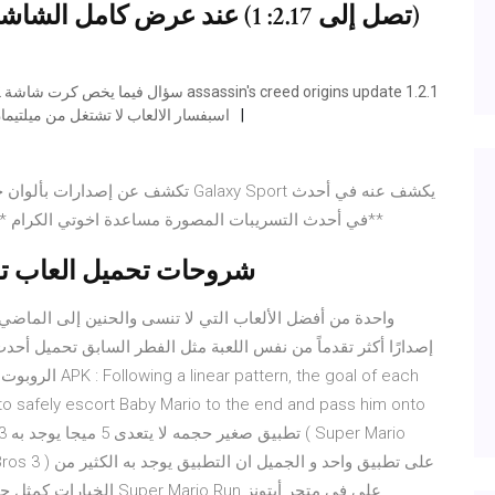
(تصل إلى 2.17: 1) عند عرض كامل
تم بواسطة Dark6ider مشكلة الخروج من اللعبة FIFA 18 اسبفسار الالعاب لا تشتغل من ميلتي
التسريبات المصورة ألوان ساعة Galaxy Sport في أحدث التسريبات المصورة مساعدة اخوتي الكرام **عاجل**
r to safely escort Baby Mario to the end and pass him onto
الخيارات كمثل حفظ اللعبة