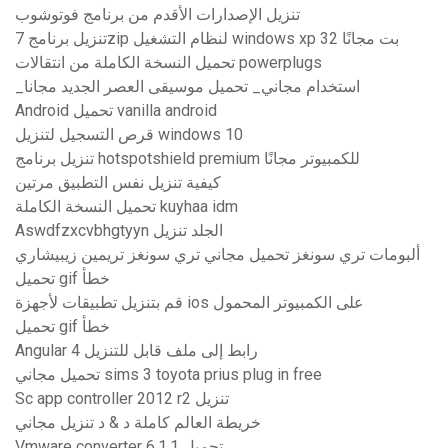
تنزيل الإصدارات الأقدم من برنامج فوتوشوب
تنزيل برنامج 7zip لنظام التشغيل windows xp 32 بت مجانًا
تحميل النسخة الكاملة من انتقالات powerplugs
_استخدام مجاني_ تحميل موسيقى العصر الجديد مجانا
Android تحميل vanilla android
قرص التسجيل لتنزيل windows 10
تنزيل برنامج hotspotshield premium للكمبيوتر مجانًا
كيفية تنزيل نفس التطبيق مرتين
تحميل النسخة الكاملة kuyhaa idm
Aswdfzxcvbhgtyyn الجلد تنزيل
ألبومات تري سونغز تحميل مجاني تري سونغز تريمين زيبيشاري
تحميل gif خطأ
قم بتنزيل تطبيقات لأجهزة ios على الكمبيوتر المحمول
تحميل gif خطأ
Angular 4 رابط إلى ملف قابل للتنزيل
تحميل مجاني sims 3 toyota prius plug in free
Sc app controller 2012 r2 تنزيل
خريطة العالم كاملة د & د تنزيل مجاني
Vmware converter 6.1.1 تحميل