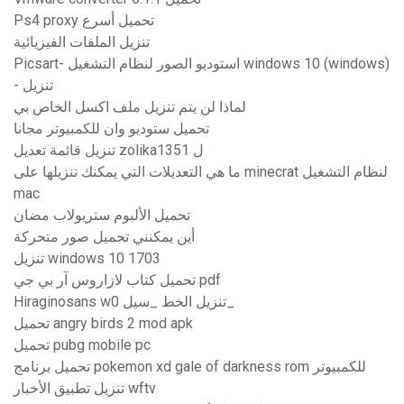
Ps4 proxy تحميل أسرع
تنزيل الملفات الفيزيائية
Picsart- استوديو الصور لنظام التشغيل windows 10 (windows)
- تنزيل
لماذا لن يتم تنزيل ملف اكسل الخاص بي
تحميل ستوديو وان للكمبيوتر مجانا
تنزيل قائمة تعديل zolika1351 ل
ما هي التعديلات التي يمكنك تنزيلها على minecrat لنظام التشغيل
mac
تحميل الألبوم ستريولاب مضان
أين يمكنني تحميل صور متحركة
تنزيل windows 10 1703
تحميل كتاب لازاروس آر بي جي pdf
Hiraginosans w0 تنزيل الخط _سيل_
تحميل angry birds 2 mod apk
تحميل pubg mobile pc
تحميل برنامج pokemon xd gale of darkness rom للكمبيوتر
تنزيل تطبيق الأخبار wftv