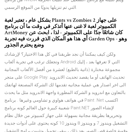
التي تم تنزيلها يدويًا من الموقع الرسمي.
بشكل عام ، تعتبر لعبة Plants vs Zombies 2 على جهاز
الكمبيوتر لعبة لا غنى عنها أتذكر في وقت ما أن برنامج
ArtMoney كان شائعًا جدًا على الكمبيوتر - لذا ، ابحث عن
أي هذا هو المكان الذي قررت فيه تجربة Garden Ops - وهو
وضع يحترم الجذور
ولكن كيف يمكننا أن نجد طريقنا في كل هذا الاختيار؟ لإرشادك
وتجعلك ترغب في تجربة ألعاب Android التي لا تعرفها بعد ، إليك
مجموعة مختارة (ذاتية بالطبع) لعشرة من أفضل الألعاب المجانية
على متجر Google Play. تحديث الهاتف أو ما يقصد تحديث الاندرويد
الى اخر اصدار هي عملية مجانيه تقدمها لك الشركة المصنعة لهاتفك
بالتعاون مع اندرويد و الشركة المطورة واجهة الاندرويد مثل ما يحدث
في هواتف هواوي و تشاومي وغيرها . برنامج Paint .Net اكتسب
شعبية كبيرة حول العالم كونه برنامج Paint.NET لإنشاء الصور
وتحريرها بطريقة مجانية بسهولة على جهاز كمبيوتر من خلال نظام
التشغيل ويندوز 7 و ويندوز 8 ويندوز 10 كونه يحتوى على أدوات جديدة
وقوية خاصة قص الصور بعد ذلك ، يبقى تحميل وتثبيت برامج التشغيل