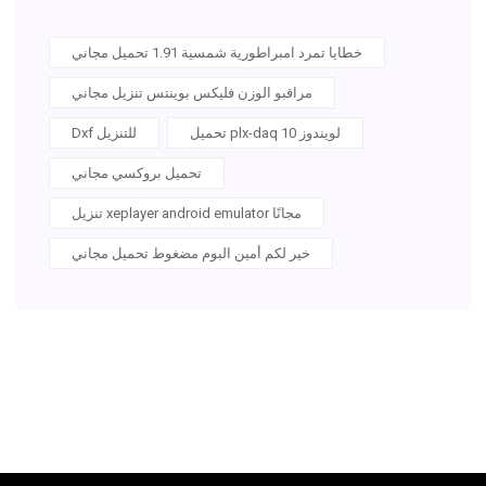
خطايا تمرد امبراطورية شمسية 1.91 تحميل مجاني
مراقبو الوزن فليكس بوينتس تنزيل مجاني
تحميل plx-daq لويندوز 10
Dxf للتنزيل
تحميل بروكسي مجاني
تنزيل xeplayer android emulator مجانًا
خير لكم أمين البوم مضغوط تحميل مجاني