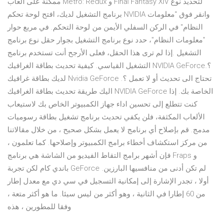
ممكنة على ألعاب Metro: Redux و Final Fantasy XIV لتحديد نوع
برنامج التشغيل لديك، افتح لوحة تحكم NVIDIA وانقر فوق "معلومات
النظام" في الركن السفلي الأيمن من لوحة التحكم. في مربع حوار
"معلومات النظام"، حدد نوع برنامج التشغيل بجوار حقل نوع برنامج
التشغيل .إذا لم ترى هذا الحقل، فعلى الأرجح أنت تستخدم برنامج
التشغيل القياسي. كيفية تحديث بطاقة الغرافيك NVIDIA GeForce؟.
لديك بطاقة غرافيك Nvidia GeForce تحتاج الى تحديث أو لا تعمل ؟.
اليك طريقة تحديث بطاقة الغرافيك NVIDIA GeForce الخاصة بك. إذا
كنت تتطلع إلى تحسين اداء جهاز الكمبيوتر الخاص بك لاستيعاب
الألعاب المكثفة، فلن يكفي تحديث برنامج تشغيل بطاقة رسوميات
مدمج. قم بإصلاح أي برنامج لا يعمل بشكل صحيح ، من خلال مقالاتنا
من مركز استكشاف أخطاء برامج الكمبيوتر وإصلاحها. كما تعلمون ،
فإن أشهر برامج التقاط الفيديو من الشاشة هي برنامج Fraps و
باندي كام لكن تجربة GeForce لم تكن أدنى من منافسيها البارزين.
أولا ، تجدر الإشارة إلى إمكانية التسجيل في سي دي مع معدل إطار
من 60 إطارا في الثانية ، وهو أكثر من ليس سيئا. ما هو أكثر متعة ،
وفقا للمطورين ، هذه