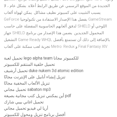
الجديدة من الموقع الرسمي عن طريق الرابط أعلاه. بشكل عام ، لا
يسبب التثبيت على كمبيوتر نظيف مشاكل. يمكن لهواة ألعاب
GeForce بفضل هذا الإصدار الاستفادة من تكنولوجيا GameStream
لدفق ألعابهم الحاسوبية المفضلة على حاسب SHIELD اللوحي أو
جهاز SHIELD المحمول الجديدين. يضمن هذا الإصدار من برنامج
التشغيل Game Ready WHQL بالإضافة إلى ذلك أن تستمتع بأفضل
تجربة لعب ممكنة على ألعاب Metro: Redux و Final Fantasy XIV
تحميل لعبة lego alpha team للكمبيوتر مجانا
تحميل خلفية المنتقم للكمبيوتر
تحميل أرشيف duke nukem 3d atomic edition
تنزيل إنشاء أنابيل على الإنترنت مجانًا
تنزيل الألعاب المخفية مجانًا
تحميل مجاني sabaton mp3
أين يمكنني تنزيل كتب مجانية بصيغة pdf
تحميل اغاني بيبي شارك
أريا لي فيديو تحميل مجاني
أفضل برنامج تنزيل ومحول للكمبيوتر