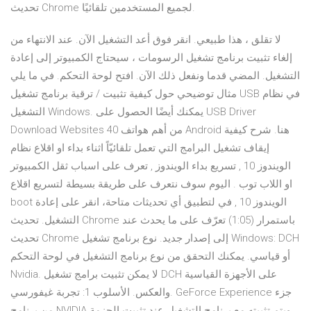
تحديث Chrome لجميع المستخدمين تلقائيًا.
لا تقلق ، هذا طبيعي. انقر فوق أعد التشغيل الآن. عند الانتهاء من
إلغاء تثبيت برنامج تشغيل الرسومات ، سيحتاج الكمبيوتر إلى إعادة
التشغيل. المضي قدما ونفعل ذلك الآن. افتح لوحة التحكم. في ما يلي
مثال توضيحي حول كيفية تثبيت / ترقية برنامج تشغيل USB في نظام
التشغيل Windows. يمكنك أيضًا الحصول على USB Driver
Download Websites من أهم هواتف 40 Android هنا. شرح كيفية
إيقاف تشغيل البرامج التي تعمل تلقائيّاً اثناء بداء او اقلاع نظام
الويندوز 10 , تسريع بداء الويندوز , تعرف على اسباب ثقل الكمبيوتر
او اللاب توب . اليوم سوف نتعرف على طريقة بسيطة لتسريع اقلاع
boot الويندوز 10 , في لتطبيق أي تحديثات متاحة، انقر على إعادة
التشغيل. تحديث Chrome باستمرار (1:05) تعرّف على ما يحدث عند
تحديث Chrome إلى إصدار جديد. نوع برنامج تشغيل Windows: DCH
أو قياسي. يمكنك التحقق من نوع برنامج التشغيل في لوحة التحكم
Nvidia. لا يمكن تثبيت برامج تشغيل DCH على الأجهزة القياسية
والعكس. الأسلوب 1: تجربة غيفورسي. GeForce Experience جزء
من برنامج NVIDIA ويتم تثبيته مع برنامج التشغيل عند تثبيت الحزمة