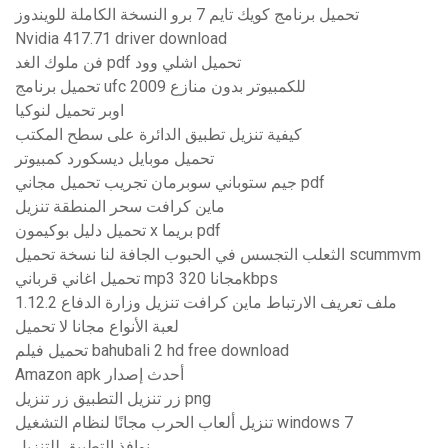
تحميل برنامج كويك تايم 7 برو النسخة الكاملة للويندوز
Nvidia 417.71 driver download
فن ملوك الغد pdf تحميل اشلي وود
تحميل برنامج ufc 2009 للكمبيوتر بدون منازع
اوبر تحميل لنوكيا
كيفية تنزيل تطبيق الدائرة على سطح المكتب
تحميل موبايل ديسكورد كمبيوتر
جيم ستوباني سوبرمان تجريب تحميل مجاني pdf
ماين كرافت سحر المنطقة تنزيل
تحميل دليل بوكيمون x بريما pdf
الثعلب التجسس في الحبوب الجافة لنا نسخة تحميل scummvm
تحميل اغاني قرباني mp3 مجانا 320kbps
ملف تعريف الارتباط ماين كرافت تنزيل وزارة الدفاع 1.12.2
لعبة الأنواع مجانا لا تحميل
تحميل فيلم bahubali 2 hd free download
Amazon apk أحدث إصدار
زر تنزيل التطبيق زر تنزيل png
تنزيل ألعاب الحرب مجانًا لنظام التشغيل windows 7
نوافذ التطبيق للتنزيل