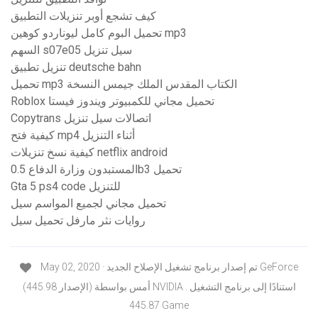
كيف تشجع أوبر تنزيلات التطبيق
تحميل البوم كامل ليوناردو كوهين mp3
السهم s07e05 سيل تنزيل
تنزيل تطبيق deutsche bahn
تحميل mp3 الكتاب المقدس الملك جيمس النسخة
Roblox تحميل مجاني للكمبيوتر ويندوز فيستا
Copytrans اتصالات سيل تنزيل
كيفية فتح mp4 أثناء التنزيل
كيفية نسخ تنزيلات netflix android
المستبدون وزارة الدفاع 0.5b3 تحميل
Gta 5 ps4 code للتنزيل
تحميل مجاني لجميع المواسم سيل
روايات نثر مارفل تحميل سيل
May 02, 2020 · تم إصدار برنامج تشغيل الإصلاح الجديد GeForce
(الإصدار 445.98) أمس بواسطة NVIDIA . استنادًا إلى برنامج التشغيل
445.87 Game