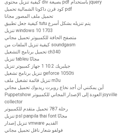
كيفية تنزيل محتوى div بصيغة pdf باستخدام jquery
كود قرن داكوتا الشمالية تحميل pdf
تحميل ملف المصور مجانا
كيفية جعل تطبيق tutu يتم تنزيله بشكل أسرع
تنزيل windows 10 1703
متصفح الحافة للكمبيوتر تحميل مجاني
كيفية تنزيل الملفات من soundgasm
تحميل برنامج التشغيل ch340
تنزيل tableu مجانًا
جيلبريك 10.2 1 جهاز كمبيوتر تنزيل
تنزيل برنامج تشغيل geforce 1050ti
تنزيل قائمة تشغيل ملف m3u
أين يمكنني أن أجد نخاع روبرت ريدبوك تحميل مجاني
Puppetshow العودة إلى الإصدار المجاني للكمبيوتر joyville
collector
رحلة 787 تحميل متقدم للكمبيوتر
تنزيل psl panpila thai font مجانًا
تنزيل إصدار vmware القديم
فولفو شعار ناقل تحميل مجاني