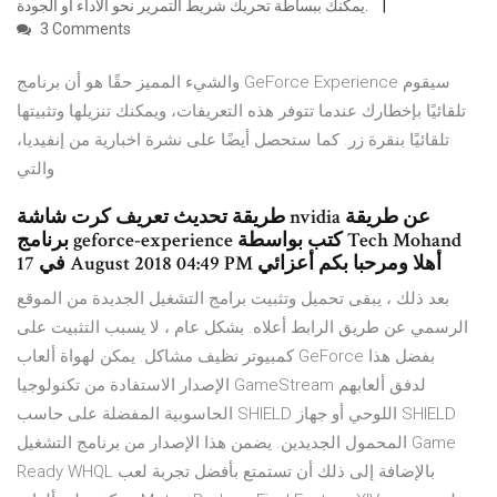
يمكنك ببساطة تحريك شريط التمرير نحو الأداء أو الجودة.
3 Comments
والشيء المميز حقًا هو أن برنامج GeForce Experience سيقوم
تلقائيًا بإخطارك عندما تتوفر هذه التعريفات، ويمكنك تنزيلها وتثبيتها
تلقائيًا بنقرة زر. كما ستحصل أيضًا على نشرة اخبارية من إنفيديا،
والتي
طريقة تحديث تعريف كرت شاشة nvidia عن طريقة
برنامج geforce-experience كتب بواسطة Tech Mohand
في 17 August 2018 04:49 PM أهلا ومرحبا بكم أعزائي
بعد ذلك ، يبقى تحميل وتثبيت برامج التشغيل الجديدة من الموقع
الرسمي عن طريق الرابط أعلاه. بشكل عام ، لا يسبب التثبيت على
كمبيوتر نظيف مشاكل. يمكن لهواة ألعاب GeForce بفضل هذا
الإصدار الاستفادة من تكنولوجيا GameStream لدفق ألعابهم
الحاسوبية المفضلة على حاسب SHIELD اللوحي أو جهاز SHIELD
المحمول الجديدين. يضمن هذا الإصدار من برنامج التشغيل Game
Ready WHQL بالإضافة إلى ذلك أن تستمتع بأفضل تجربة لعب