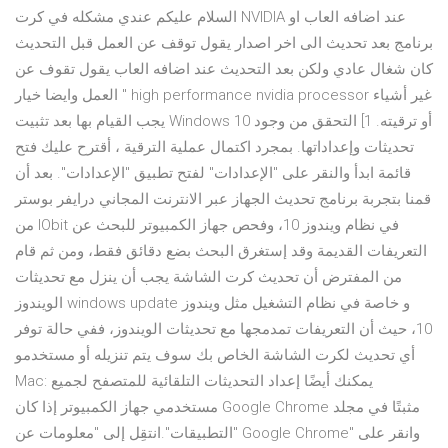
السلام عليكم عندي مشكله في كرت NVIDIA عند اضافه العاب او
برنامج بعد تحديث الى اخر اصدار يقول توقف عن العمل قبل التحديث
كان شغال عادي ولكن بعد التحديث عند اضافه العاب يقول تقوف عن
العمل وايضا خيار " high performance nvidia processor غير أشياء
يجب القيام بها بعد تثبيت Windows 10 أو ترقيته. 1] التحقق من وجود
تحديثات وإعداداتها. بمجرد اكتمال عملية الترقية ، أقترح عليك فتح
قائمة ابدأ والنقر على "الإعدادات" لفتح تطبيق "الإعدادات". بعد أن
قمنا بتجربة برنامج تحديث الجهاز عبر الانترنت المجاني درايفر بوستر
من IObit في نظام ويندوز 10، وفحص جهاز الكمبيوتر للبحث عن
التعريفات القديمة وقد إستغرق البحث بضع دقائق فقط، ومن ثم قام
من المفترض أن تحديث كرت الشاشة يجب أن ينزل مع تحديثات
الويندوز windows update و خاصة في نظام التشغيل مثل ويندوز
10، حيث أن التعريفات تمدمجها مع تحديثات الويندوز، ففي حالة توفر
أي تحديث لكرت الشاشة الخاص بك سوف يتم تنزيله أو مستخدمو
Mac: يمكنك أيضًا إعداد التحديثات التلقائية للمتصفح لجميع
مستخدمي جهاز الكمبيوتر إذا كان Google Chrome مثبتًا في مجلد
"التطبيقات".انتقِل إلى "معلومات عن Google Chrome" وانقر على