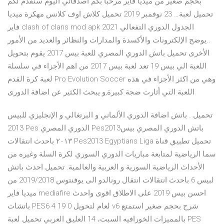
بحجم صغير من ميديا فاير مرحبا بكم اصدقائي اليوم سنقدم لكم
تحميل لعبة… 23 نوفمبر 2019 تحميل كلاش اوف كلانس مهكرة ميديا
فاير clash of clans mod apk 2021 الجدول الدوري التفعالي
..يوضح الإلكترونات والأكسدة والمدارات والنظائر والعديد من الأمور
الأخرى تحميل باتش الدوري المصري للعبة بيس 2017 يقوم بتحويل
اللعبة الي بيس 19 تعد لعبة بيس 2017 من اهم الأجزاء في سلسلة
لعبة كرة القدم Pro Evolution Soccer وهي من اكثر الأجزاء في هذه
اللعبة التي أثارت ضجة كبيرة,و يبحث الكثير عن اضافة الدورى
تحميل . باتش اضافة الدوري الألماني و البرتغالي و الإنجليزي للبيس
2013 Pes الدوري المصري Pes2013باتش الدوري المصري بيس
٢٠١٣ باحدث انتقالات Pes2013 Egyptians Liga تحميل تطبيق قناة
سما الرياضية لمتابعة مباريات الدوري السوري لكرة السلة وغيره من
الأحداث الرياضية السورية و العربية والعالمية. تحميل احدث باتش
لبيس 6 باحدث انتقالات انتقال رونالدو الى يوفنتوس 2019/2018 من
ميديا فاير mediafire احسن بيس 2019 على الاطلاق اقوى واحدث
باتشات PES6 لعام لتحويل 0 19 4 v6 شرح بحجم صغير استمتع
بالمميزات الخورافيه السبت، 14 العليق العربي تحميل لعبة PES