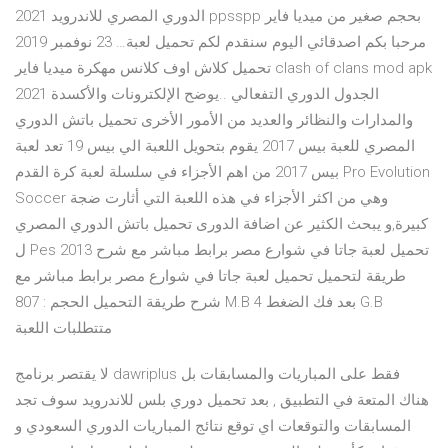
2021 الدوري المصري للاندرويد ppsspp بحجم صغير من ميديا فاير
مرحبا بكم اصدقائي اليوم سنقدم لكم تحميل لعبة… 23 نوفمبر 2019
تحميل كلاش اوف كلانس مهكرة ميديا فاير clash of clans mod apk
2021 الجدول الدوري التفعالي ..يوضح الإلكترونات والأكسدة
والمدارات والنظائر والعديد من الأمور الأخرى تحميل باتش الدوري
المصري للعبة بيس 2017 يقوم بتحويل اللعبة الي بيس 19 تعد لعبة
بيس 2017 من اهم الأجزاء في سلسلة لعبة كرة القدم Pro Evolution
Soccer وهي من اكثر الأجزاء في هذه اللعبة التي أثارت ضجة
كبيرة,و يبحث الكثير عن اضافة الدورى تحميل باتش الدوري المصري
ل Pes 2013 تحميل لعبة جاتا في شوارع مصر برابط مباشر مع شرح
طريقة لتحميل تحميل لعبة جاتا في شوارع مصر برابط مباشر مع
شرح طريقة التحميل الحجم : 807 M.B بعد فك الضغط 4 G.B
متتطلبات اللعبة
لا يقتصر برنامج dawriplus فقط على المباريات والمسابقات بل
هناك المتعة في التطبيق , بعد تحميل دوري بلس للاندرويد سوف تجد
المسابقات والتوقعات اي توقع نتائج المباريات الدوري السعودي و