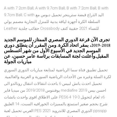
A with 7.2cm Ball; A with 9.7cm Ball; B with 7.2cm Ball; B with
9.7cm Ball; C with اليد الذراع قبضة سترينجر تحميل دبوس مع
السلطة الكرة أجهزة لياقة بدنية للمنزل التجارية مصمم بولي
Leather حقائب جلدية Crossbody للنساء 2021 حقيبة كتف
تجرى الآن قرعة الدوري المصري الممتاز، للموسم الجديد
2018-2019، بمقر اتحاد الكرة. ومن المقرر أن ينطلق دوري
الموسم الجديد في الأسبوع الأول من شهر أغسطس
المقبل.وأعلنت لجنة المسابقات برئاسة عامر حسين، عن
مباريات الجولة
تحميل تطبيق قناة سما الرياضية لمتابعة مباريات الدوري السوري
لكرة السلة وغيره من الأحداث الرياضية السورية و العربية والعالمية.
تحميل احدث باتش لبيس 6 باحدث انتقالات انتقال رونالدو الى
يوفنتوس 2019/2018 من ميديا فاير mediafire احسن بيس 2019
على الاطلاق اقوى واحدث باتشات PES6 لعام لتحويل 0 19 4 v6
شرح بحجم صغير استمتع بالمميزات الخورافيه السبت، 14 العليق
العربي تحميل لعبة PES 2021 الدوري المصري للاندرويد ppsspp