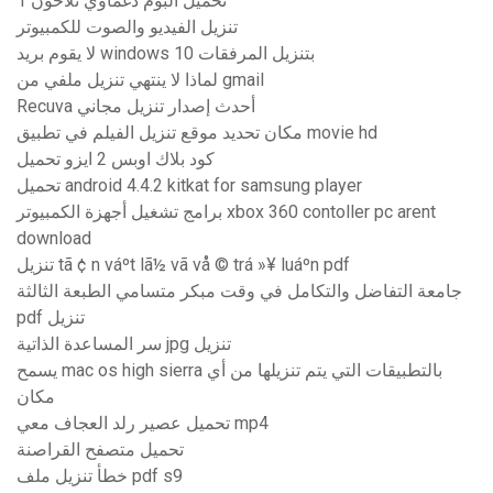
تحميل البوم دغماوي تلاحون 1
تنزيل الفيديو والصوت للكمبيوتر
لا يقوم بريد windows 10 بتنزيل المرفقات
لماذا لا ينتهي تنزيل ملفي من gmail
Recuva أحدث إصدار تنزيل مجاني
مكان تحديد موقع تنزيل الفيلم في تطبيق movie hd
كود بلاك اوبس 2 ايزو تحميل
تحميل android 4.4.2 kitkat for samsung player
برامج تشغيل أجهزة الكمبيوتر xbox 360 contoller pc arent
download
تنزيل tã ¢ n váºt lã½ vã vå © trá »¥ luáºn pdf
جامعة التفاضل والتكامل في وقت مبكر متسامي الطبعة الثالثة
pdf تنزيل
سر المساعدة الذاتية jpg تنزيل
يسمح mac os high sierra بالتطبيقات التي يتم تنزيلها من أي
مكان
تحميل عصير رلد العجاف معي mp4
تحميل متصفح القراصنة
خطأ تنزيل ملف pdf s9