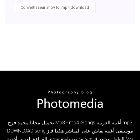
Convertisseur .mov to .mp4 download
تحميل مجانا محمد فرح Mp3 - mp4 iSongs أغنية العربية mp3
DOWNLOAD song موسيقى أغنية نقاش على المباشر هكذا فاز
الطفل محمد فرح جلود بمسابقة تحدي القراءة العربي أغنية Mo