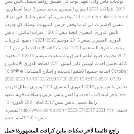
توقعات كأس ولي العهد, يوجد في تطبيق روابط تحميل باتش بيس
2017 انتقالات 2021 الدوري المصري بحجم صغير 3 جيغا أسطوري.
موقع مورماكر "عش عالمك في لعبتك" https://mormakers.com لا
تنسى الاشتراك في قناتنا وفعل جرس التنبيهات ليصلك كل جديدنا
باتش الدورى المصرى للعبة بيس 2013 :: ميزات الباتش :: باتش
الدوري المصري لبيس 2013 موسم 2021/2020 ( جميع الدوريات
محدثة بالفرق الصاعدة 2021 ) تحديث كافة الانتقالات الي يوم 1-1-
2021 تحديث جميع أطقم الفرق والمنتخبات موسم 2018/19 تحديث
كافة تحميل احدث اوبشن فايل لبيس 2021 لضافه الدوري الالماني و
اضافه جيميع الاطقم الجديده و اصلاح المشاكل 🔥💖💯 16 October
2020 2020-10-16T02:33:00-07:00 2020-10-16T03:58:31-07:00
تحميل باتش بيس 2013 الدوري المصري 2021 ودوري ابطال افريقيا
باخر انتقالات ، أحدث و أفضل باتش عربي باضافات قوية لـلعبة pes
13 رابط تحميل باتش بيس 2017 لعام 2021 الدورى
المصرىhttp://www.ktarab.com/2020/07/2017-2021.htmlتحميل
بيس 2017 كامله بحجم
راجِع قائمتنا لآخر سكنات ماين كرافت المشهورة! حمل