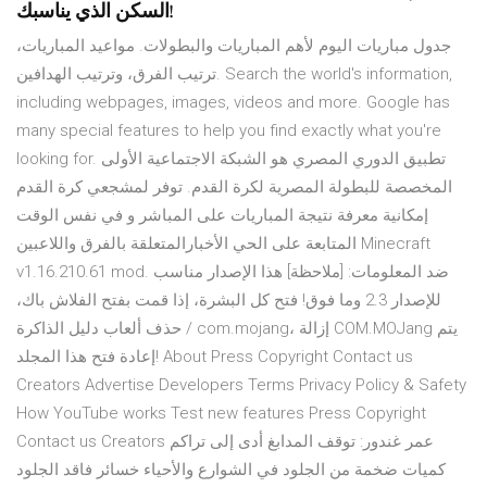
السكن الذي يناسبك!
جدول مباريات اليوم لأهم المباريات والبطولات. مواعيد المباريات،
ترتيب الفرق، وترتيب الهدافين. Search the world's information,
including webpages, images, videos and more. Google has
many special features to help you find exactly what you're
looking for. تطبيق الدوري المصري هو الشبكة الاجتماعية الأولى
المخصصة للبطولة المصرية لكرة القدم. توفر لمشجعي كرة القدم
إمكانية معرفة نتيجة المباريات على المباشر و في نفس الوقت
المتابعة على الحي الأخبارالمتعلقة بالفرق واللاعبين Minecraft
v1.16.210.61 mod. ضد المعلومات: [ملاحظة] هذا الإصدار مناسب
للإصدار 2.3 وما فوق! فتح كل البشرة، إذا قمت بفتح الفلاش باك،
حذف ألعاب دليل الذاكرة / com.mojang، إزالة COM.MOJang يتم
إعادة فتح هذا المجلد! About Press Copyright Contact us
Creators Advertise Developers Terms Privacy Policy & Safety
How YouTube works Test new features Press Copyright
Contact us Creators عمر غندور: توقف المدابغ أدى إلى تراكم
كميات ضخمة من الجلود في الشوارع والأحياء خسائر فاقد الجلود