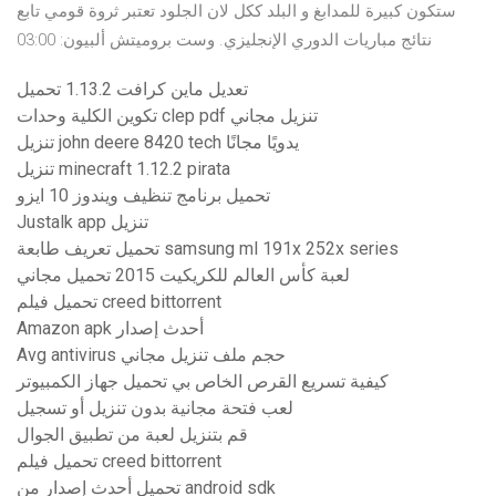
ستكون كبيرة للمدابغ و البلد ككل لان الجلود تعتبر ثروة قومي تابع
نتائج مباريات الدوري الإنجليزي. وست بروميتش ألبيون: 03:00
تعديل ماين كرافت 1.13.2 تحميل
تكوين الكلية وحدات clep pdf تنزيل مجاني
تنزيل john deere 8420 tech يدويًا مجانًا
تنزيل minecraft 1.12.2 pirata
تحميل برنامج تنظيف ويندوز 10 ايزو
Justalk app تنزيل
تحميل تعريف طابعة samsung ml 191x 252x series
لعبة كأس العالم للكريكيت 2015 تحميل مجاني
تحميل فيلم creed bittorrent
Amazon apk أحدث إصدار
Avg antivirus حجم ملف تنزيل مجاني
كيفية تسريع القرص الخاص بي تحميل جهاز الكمبيوتر
لعب فتحة مجانية بدون تنزيل أو تسجيل
قم بتنزيل لعبة من تطبيق الجوال
تحميل فيلم creed bittorrent
تحميل أحدث إصدار من android sdk